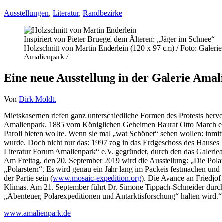
Ausstellungen
,
Literatur
,
Randbezirke
Inspiriert von Pieter Bruegel dem Älteren: „Jäger im Schnee“
Holzschnitt von Martin Enderlein (120 x 97 cm) / Foto: Galerie
Amalienpark /
Eine neue Ausstellung in der Galerie Amal
Von
Dirk Moldt.
Mietskasernen riefen ganz unterschiedliche Formen des Protests herv
Amalienpark. 1885 vom Königlichen Geheimen Baurat Otto March erwo
Paroli bieten wollte. Wenn sie mal „wat Schönet“ sehen wollen: inmit
wurde. Doch nicht nur das: 1997 zog in das Erdgeschoss des Hauses Br
Literatur Forum Amalienpark“ e.V. gegründet, durch den das Galeriea
Am Freitag, den 20. September 2019 wird die Ausstellung: „Die Polar
„Polarstern“. Es wird genau ein Jahr lang im Packeis festmachen un
der Partie sein (
www.mosaic-expedition.org
). Die Avance an Friedjof
Klimas. Am 21. September führt Dr. Simone Tippach-Schneider durch 
„Abenteuer, Polarexpeditionen und Antarktisforschung“ halten wird.“
www.amalienpark.de