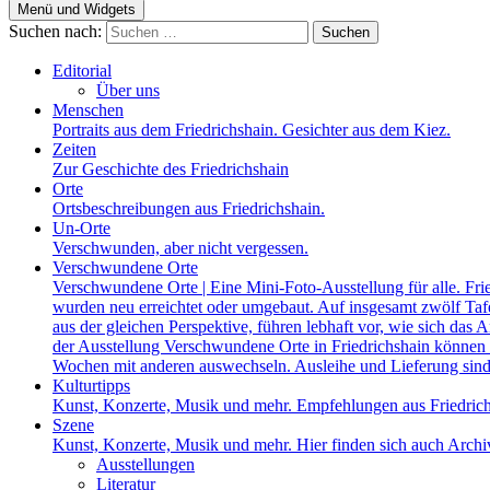
Menü und Widgets
Suchen nach:
Editorial
Über uns
Menschen
Portraits aus dem Friedrichshain. Gesichter aus dem Kiez.
Zeiten
Zur Geschichte des Friedrichshain
Orte
Ortsbeschreibungen aus Friedrichshain.
Un-Orte
Verschwunden, aber nicht vergessen.
Verschwundene Orte
Verschwundene Orte | Eine Mini-Foto-Ausstellung für alle. Fri
wurden neu erreichtet oder umgebaut. Auf insgesamt zwölf Tafel
aus der gleichen Perspektive, führen lebhaft vor, wie sich das A
der Ausstellung Verschwundene Orte in Friedrichshain können a
Wochen mit anderen auswechseln. Ausleihe und Lieferung sind
Kulturtipps
Kunst, Konzerte, Musik und mehr. Empfehlungen aus Friedrich
Szene
Kunst, Konzerte, Musik und mehr. Hier finden sich auch Archiv
Ausstellungen
Literatur