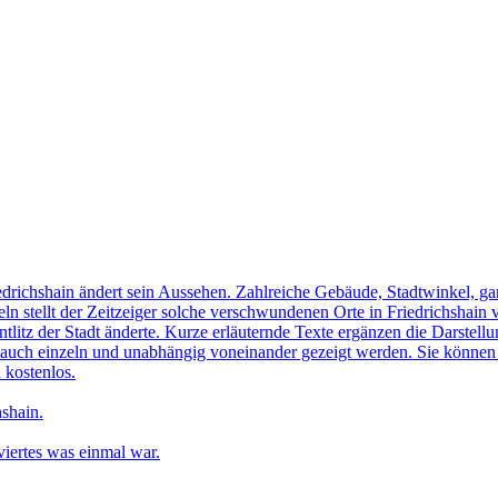
edrichshain ändert sein Aussehen. Zahlreiche Gebäude, Stadtwinkel, gan
n stellt der Zeitzeiger solche verschwundenen Orte in Friedrichshain 
ntlitz der Stadt änderte. Kurze erläuternde Texte ergänzen die Darstellu
uch einzeln und unabhängig voneinander gezeigt werden. Sie können sic
 kostenlos.
shain.
iertes was einmal war.