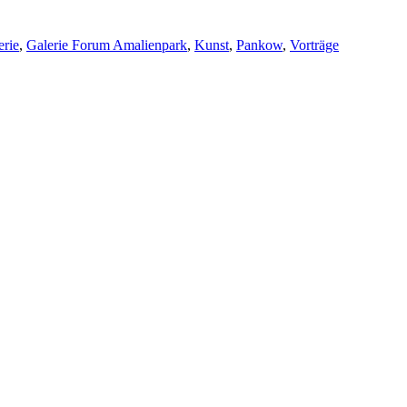
erie
,
Galerie Forum Amalienpark
,
Kunst
,
Pankow
,
Vorträge