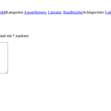
oldt
Kategorien
Ausstellungen
,
Literatur
,
Randbezirke
Schlagwörter
Gal
sind mit
*
markiert