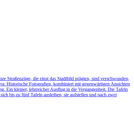
ze Straßenzüge, die einst das Stadtbild prägten, sind verschwunden,
vor. Historische Fotografien, kombiniert mit gegenwärtigen Ansichten
ng. Ein kleiner, lehrreicher Ausflug in die Vergangenheit. Die Tafeln
h bis zu fünf Tafeln ausleihen, sie aufstellen und nach zwei