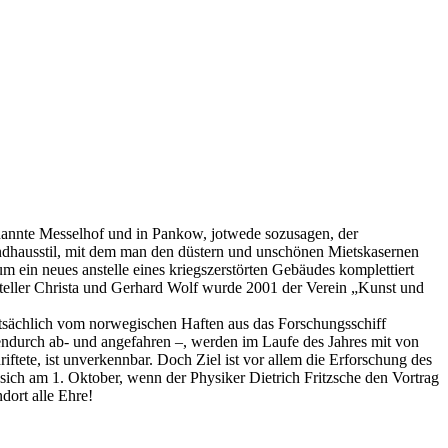
enannte Messelhof und in Pankow, jotwede sozusagen, der
ndhausstil, mit dem man den düstern und unschönen Mietskasernen
m ein neues anstelle eines kriegszerstörten Gebäudes komplettiert
tsteller Christa und Gerhard Wolf wurde 2001 der Verein „Kunst und
tatsächlich vom norwegischen Haften aus das Forschungsschiff
endurch ab- und angefahren –, werden im Laufe des Jahres mit von
ftete, ist unverkennbar. Doch Ziel ist vor allem die Erforschung des
ich am 1. Oktober, wenn der Physiker Dietrich Fritzsche den Vortrag
dort alle Ehre!