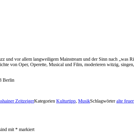
Jazz und vor allem langweiligem Mainstream und der Sinn nach „was Ri
hte von Oper, Operette, Musical und Film, moderieren witzig, singen, 
 Berlin
hshainer Zeitzeiger
Kategorien
Kulturtipp
,
Musik
Schlagwörter
alte feu
sind mit
*
markiert