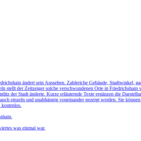
edrichshain ändert sein Aussehen. Zahlreiche Gebäude, Stadtwinkel, gan
n stellt der Zeitzeiger solche verschwundenen Orte in Friedrichshain 
ntlitz der Stadt änderte. Kurze erläuternde Texte ergänzen die Darstellu
uch einzeln und unabhängig voneinander gezeigt werden. Sie können sic
 kostenlos.
shain.
iertes was einmal war.