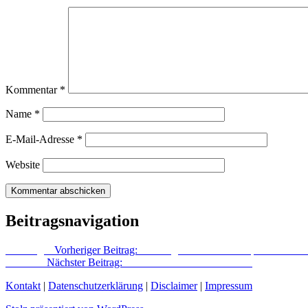
Kommentar
*
Name
*
E-Mail-Adresse
*
Website
Beitragsnavigation
Vorheriger
Vorheriger Beitrag:
Führung durch den Volkspark Friedric
Nächster
Nächster Beitrag:
Berliner Schnauze mit Kultur
Kontakt
|
Datenschutzerklärung
|
Disclaimer
|
Impressum