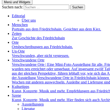
Menü und Widgets
Suchen nach:
Editorial
Über uns
Menschen
Portraits aus dem Friedrichshain. Gesichter aus dem Kiez.
Zeiten
Zur Geschichte des Friedrichshain
Orte
Ortsbeschreibungen aus Friedrichshain.
Un-Orte
Verschwunden, aber nicht vergessen.
Verschwundene Orte
Verschwundene Orte | Eine Mini-Foto-Ausstellung für alle. Fri
wurden neu erreichtet oder umgebaut. Auf insgesamt zwölf Tafel
aus der gleichen Perspektive, führen lebhaft vor, wie sich das A
der Ausstellung Verschwundene Orte in Friedrichshain können a
Wochen mit anderen auswechseln. Ausleihe und Lieferung sind
Kulturtipps
Kunst, Konzerte, Musik und mehr. Empfehlungen aus Friedrich
Szene
Kunst, Konzerte, Musik und mehr. Hier finden sich auch Archiv
Ausstellungen
Literatur