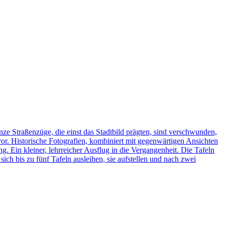
ze Straßenzüge, die einst das Stadtbild prägten, sind verschwunden,
vor. Historische Fotografien, kombiniert mit gegenwärtigen Ansichten
ng. Ein kleiner, lehrreicher Ausflug in die Vergangenheit. Die Tafeln
h bis zu fünf Tafeln ausleihen, sie aufstellen und nach zwei