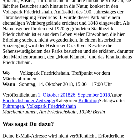
Sprach-, Bastel-, Turn- und allerlei andere nützliche Kurse an, sie
lädt ihre Besucher auch hinaus in die Natur, konkret in den
Volkspark Friedrichshain. Anlässlich des 100. Jahrestages der
Thronbesteigung Friedrichs II. wurde dieser Park auf einem
ehemaligen Weinberggelände errichtet und 1848 eingeweiht. Als
Namensgeber für den erst 1920 gegründeten Stadtbezirk
Friedrichshain ist er aus dem Leben vieler Einwohner, die hier
Erholung suchen, nicht wegzudenken. In einem historischen
Spaziergang wird der Historiker Dr. Oliver Reschke die
Sehenswürdigkeiten des Parks besuchen und sie erklären, darunter
den Märchenbrunnen, den „Mont Klamott“ und das Krankenhaus
Friedrichshain.
Wo
Volkspark Friedrichshain, Treffpunkt vor dem
Märchenbrunnen
Wann
Sonntag, 14. Oktober 2018, 15:00 – 17:00 Uhr
Veröffentlicht am
1. Oktober 2018
26. September 2018
Autor
Friedrichshainer Zeitzeiger
Kategorien
Kulturtipp
Schlagwörter
Führungen
,
Volkspark Friedrichshain
Märchenbrunnen, Am Friedrichshain, 10249 Berlin
Was sagst Du dazu?
Deine E-Mail-Adresse wird nicht veröffentlicht.
Erforderliche