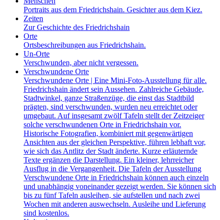
Menschen
Portraits aus dem Friedrichshain. Gesichter aus dem Kiez.
Zeiten
Zur Geschichte des Friedrichshain
Orte
Ortsbeschreibungen aus Friedrichshain.
Un-Orte
Verschwunden, aber nicht vergessen.
Verschwundene Orte
Verschwundene Orte | Eine Mini-Foto-Ausstellung für alle.
Friedrichshain ändert sein Aussehen. Zahlreiche Gebäude,
Stadtwinkel, ganze Straßenzüge, die einst das Stadtbild
prägten, sind verschwunden, wurden neu erreichtet oder
umgebaut. Auf insgesamt zwölf Tafeln stellt der Zeitzeiger
solche verschwundenen Orte in Friedrichshain vor.
Historische Fotografien, kombiniert mit gegenwärtigen
Ansichten aus der gleichen Perspektive, führen lebhaft vor,
wie sich das Antlitz der Stadt änderte. Kurze erläuternde
Texte ergänzen die Darstellung. Ein kleiner, lehrreicher
Ausflug in die Vergangenheit. Die Tafeln der Ausstellung
Verschwundene Orte in Friedrichshain können auch einzeln
und unabhängig voneinander gezeigt werden. Sie können sich
bis zu fünf Tafeln ausleihen, sie aufstellen und nach zwei
Wochen mit anderen auswechseln. Ausleihe und Lieferung
sind kostenlos.