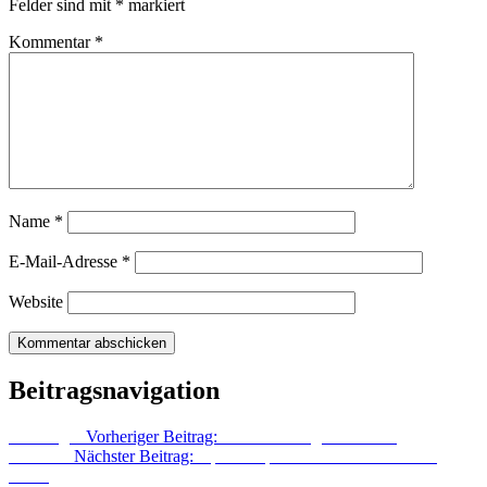
Felder sind mit
*
markiert
Kommentar
*
Name
*
E-Mail-Adresse
*
Website
Beitragsnavigation
Vorheriger
Vorheriger Beitrag:
Istanbul Fotograf Galerisi
Nächster
Nächster Beitrag:
Operette quer Beet mit Alenka und
Frank