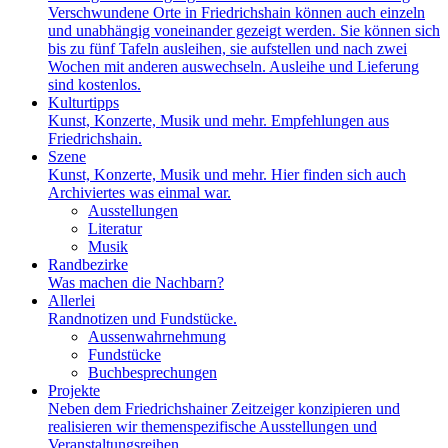
Verschwundene Orte in Friedrichshain können auch einzeln
und unabhängig voneinander gezeigt werden. Sie können sich
bis zu fünf Tafeln ausleihen, sie aufstellen und nach zwei
Wochen mit anderen auswechseln. Ausleihe und Lieferung
sind kostenlos.
Kulturtipps
Kunst, Konzerte, Musik und mehr. Empfehlungen aus
Friedrichshain.
Szene
Kunst, Konzerte, Musik und mehr. Hier finden sich auch
Archiviertes was einmal war.
Ausstellungen
Literatur
Musik
Randbezirke
Was machen die Nachbarn?
Allerlei
Randnotizen und Fundstücke.
Aussenwahrnehmung
Fundstücke
Buchbesprechungen
Projekte
Neben dem Friedrichshainer Zeitzeiger konzipieren und
realisieren wir themenspezifische Ausstellungen und
Veranstaltungsreihen.