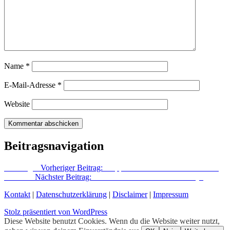
Name
*
E-Mail-Adresse
*
Website
Beitragsnavigation
Vorheriger
Vorheriger Beitrag:
Doppeldecker über der Krautstraße
Nächster
Nächster Beitrag:
Die Redaktion verrät ihre Hobbys
Kontakt
|
Datenschutzerklärung
|
Disclaimer
|
Impressum
Stolz präsentiert von WordPress
Diese Website benutzt Cookies. Wenn du die Website weiter nutzt,