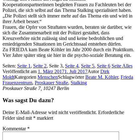
Kooperationspartnerinnen begleiten Frauen zu Fachleuten bei der
Polizei, die sich selbst auf das Thema Stalking spezialisiert haben.
„Die Polizei stellt sich immer mehr auf das Thema ein und wird in
ihrer Arbeit besser.“
Frauen, die Opfer von Straftaten wurden, beraten sie darüber, wie
sich die Zusammenarbeit mit der Polizei gestaltet, dass
Kreuzverhöre nicht zulässig sind und keine bedrohlichen und
erniedrigenden Situationen im Gerichtssaal entstehen dürfen.
Zu FRIEDA kam Beate Köhler im Jahr 2000 durch ein Praktikum.
Vier Jahre später stieg sie hier in die psycho-soziale Beratung ein.
Seiten:
Seite
1
,
Seite
2
,
Seite
3
,
Seite
4
,
Seite
5
,
Seite
6
Seite
Alles
Veröffentlicht am
1. März 2017
1. Juli 2017
Autor
Dirk
Moldt
Kategorien
Menschen
Schlagwörter
Beate M. Köhler
,
Frieda
Frauenzentrum
,
Proskauer Straße
,
Stalking
Proskauer Straße 7, 10247 Berlin
Was sagst Du dazu?
Deine E-Mail-Adresse wird nicht veröffentlicht.
Erforderliche
Felder sind mit
*
markiert
Kommentar
*