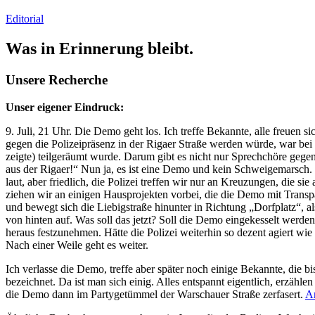
Editorial
Was in Erinnerung bleibt.
Unsere Recherche
Unser eigener Eindruck:
9. Juli, 21 Uhr. Die Demo geht los. Ich treffe Bekannte, alle freuen 
gegen die Polizeipräsenz in der Rigaer Straße werden würde, war bei
zeigte) teilgeräumt wurde. Darum gibt es nicht nur Sprechchöre geg
aus der Rigaer!“ Nun ja, es ist eine Demo und kein Schweigemarsch. 
laut, aber friedlich, die Polizei treffen wir nur an Kreuzungen, die s
ziehen wir an einigen Hausprojekten vorbei, die die Demo mit Tran
und bewegt sich die Liebigstraße hinunter in Richtung „Dorfplatz“, als
von hinten auf. Was soll das jetzt? Soll die Demo eingekesselt werde
heraus festzunehmen. Hätte die Polizei weiterhin so dezent agiert wie
Nach einer Weile geht es weiter.
Ich verlasse die Demo, treffe aber später noch einige Bekannte, die 
bezeichnet. Da ist man sich einig. Alles entspannt eigentlich, erzähl
die Demo dann im Partygetümmel der Warschauer Straße zerfasert.
A