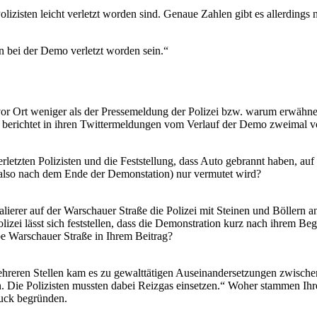
izisten leicht verletzt worden sind. Genaue Zahlen gibt es allerdings 
n bei der Demo verletzt worden sein.“
or Ort weniger als der Pressemeldung der Polizei bzw. warum erwähnen
bst berichtet in ihren Twittermeldungen vom Verlauf der Demo zweimal 
erletzten Polizisten und die Feststellung, dass Auto gebrannt haben, au
so nach dem Ende der Demonstation) nur vermutet wird?
ierer auf der Warschauer Straße die Polizei mit Steinen und Böllern a
lizei lässt sich feststellen, dass die Demonstration kurz nach ihrem B
be Warschauer Straße in Ihrem Beitrag?
ehreren Stellen kam es zu gewalttätigen Auseinandersetzungen zwische
. Die Polizisten mussten dabei Reizgas einsetzen.“ Woher stammen Ih
ruck begründen.