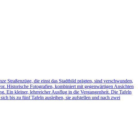
ze Straßenzüge, die einst das Stadtbild prägten, sind verschwunden,
vor. Historische Fotografien, kombiniert mit gegenwärtigen Ansichten
ng. Ein kleiner, lehrreicher Ausflug in die Vergangenheit. Die Tafeln
h bis zu fünf Tafeln ausleihen, sie aufstellen und nach zwei