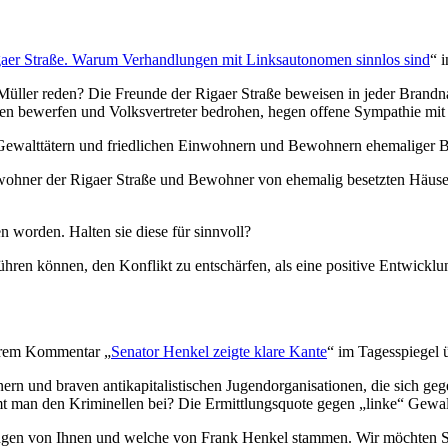
aer Straße. Warum Verhandlungen mit Linksautonomen sinnlos sind
“ 
ler reden? Die Freunde der Rigaer Straße beweisen in jeder Brandnach
nen bewerfen und Volksvertreter bedrohen, hegen offene Sympathie mit 
 Gewalttätern und friedlichen Einwohnern und Bewohnern ehemaliger Bes
wohner der Rigaer Straße und Bewohner von ehemalig besetzten Häuser
 worden. Halten sie diese für sinnvoll?
hren können, den Konflikt zu entschärfen, als eine positive Entwickl
Ihrem Kommentar „
Senator Henkel zeigte klare Kante
“ im Tagesspiegel 
nern und braven antikapitalistischen Jugendorganisationen, die sich 
 man den Kriminellen bei? Die Ermittlungsquote gegen „linke“ Gewalt 
ungen von Ihnen und welche von Frank Henkel stammen. Wir möchten Si