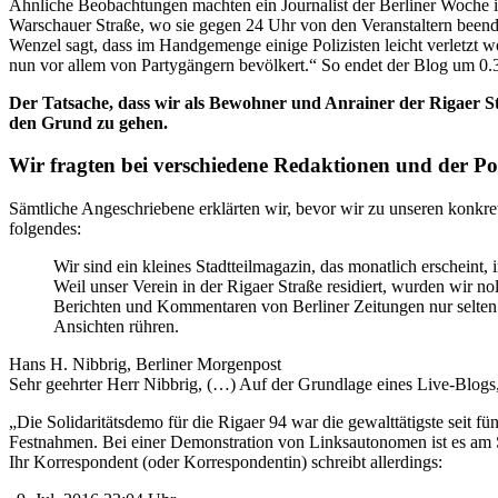
Ähnliche Beobachtungen machten ein Journalist der Berliner Woche in 
Warschauer Straße, wo sie gegen 24 Uhr von den Veranstaltern beend
Wenzel sagt, dass im Handgemenge einige Polizisten leicht verletzt w
nun vor allem von Partygängern bevölkert.“ So endet der Blog um 0.
Der Tatsache, dass wir als Bewohner und Anrainer der Rigaer Str
den Grund zu gehen.
Wir fragten bei verschiedene Redaktionen und der Pol
Sämtliche Angeschriebene erklärten wir, bevor wir zu unseren konkr
folgendes:
Wir sind ein kleines Stadtteilmagazin, das monatlich erscheint, 
Weil unser Verein in der Rigaer Straße residiert, wurden wir 
Berichten und Kommentaren von Berliner Zeitungen nur selten
Ansichten rühren.
Hans H. Nibbrig, Berliner Morgenpost
Sehr geehrter Herr Nibbrig, (…) Auf der Grundlage eines Live-Blogs,
„Die Solidaritätsdemo für die Rigaer 94 war die gewalttätigste seit fü
Festnahmen. Bei einer Demonstration von Linksautonomen ist es am
Ihr Korrespondent (oder Korrespondentin) schreibt allerdings: