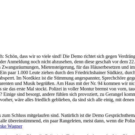
sich: Schön, dass wir so viele sind! Die Demo richtet sich gegen Verdrä
 der Anmeldung noch nicht abzusehen, denn diese geschah vor dem 22.6.
en Zwangsräumungen, Mietensteigerung, für das Häuserbesetzen und im
Ein paar 1.000 Leute ziehen durch den Friedrichshainer Südkiez, durch
ie absperrt. Im Nordkiez ist die Stimmung angespannter, Sprechchöre gegen
sparenten und Musik begrüßen. Am Haus mit der Nr. 94 kommen wir ni
 sie das erste Mal stockt. Polizei in voller Montur bremst von vorn, ta
n? Einige sind besorgt, andere fühlen sich provoziert, zu Gerangel kom
 vorher, wäre alles friedlich geblieben, da sind sich alle einig, mit d
bis zum Schluss mitgelaufen sind. Natürlich ist die Demo Gesprächsthem
en alle übereinstimmend, ein paar Rangeleien, meist dann, wenn die Pol
nke Wagner