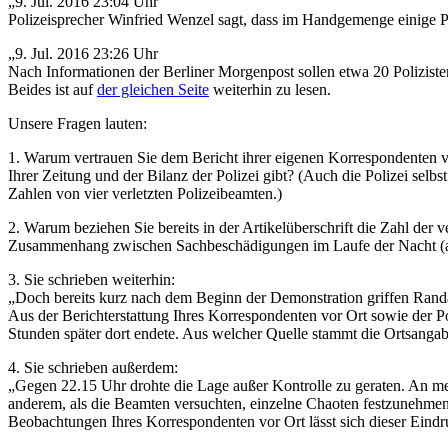
„9. Jul. 2016 23:04 Uhr
Polizeisprecher Winfried Wenzel sagt, dass im Handgemenge einige Pol
„9. Jul. 2016 23:26 Uhr
Nach Informationen der Berliner Morgenpost sollen etwa 20 Poliziste
Beides ist auf
der gleichen Seite
weiterhin zu lesen.
Unsere Fragen lauten:
1. Warum vertrauen Sie dem Bericht ihrer eigenen Korrespondenten v
Ihrer Zeitung und der Bilanz der Polizei gibt? (Auch die Polizei sel
Zahlen von vier verletzten Polizeibeamten.)
2. Warum beziehen Sie bereits in der Artikelüberschrift die Zahl der v
Zusammenhang zwischen Sachbeschädigungen im Laufe der Nacht (al
3. Sie schrieben weiterhin:
„Doch bereits kurz nach dem Beginn der Demonstration griffen Randal
Aus der Berichterstattung Ihres Korrespondenten vor Ort sowie der Po
Stunden später dort endete. Aus welcher Quelle stammt die Ortsanga
4. Sie schrieben außerdem:
„Gegen 22.15 Uhr drohte die Lage außer Kontrolle zu geraten. An m
anderem, als die Beamten versuchten, einzelne Chaoten festzunehmen
Beobachtungen Ihres Korrespondenten vor Ort lässt sich dieser Eind