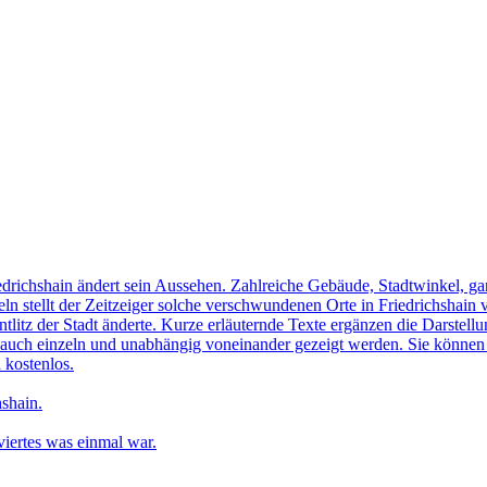
edrichshain ändert sein Aussehen. Zahlreiche Gebäude, Stadtwinkel, gan
n stellt der Zeitzeiger solche verschwundenen Orte in Friedrichshain 
ntlitz der Stadt änderte. Kurze erläuternde Texte ergänzen die Darstellu
uch einzeln und unabhängig voneinander gezeigt werden. Sie können sic
 kostenlos.
shain.
iertes was einmal war.