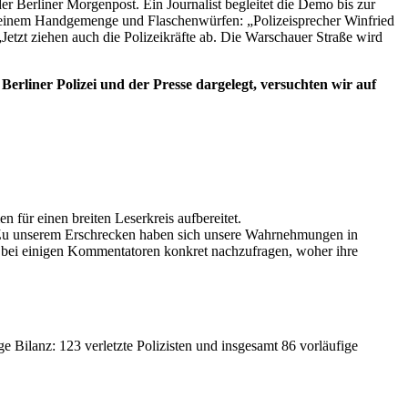
r Berliner Morgenpost. Ein Journalist begleitet die Demo bis zur
on einem Handgemenge und Flaschenwürfen: „Polizeisprecher Winfried
Jetzt ziehen auch die Polizeikräfte ab. Die Warschauer Straße wird
erliner Polizei und der Presse dargelegt, versuchten wir auf
n für einen breiten Leserkreis aufbereitet.
en. Zu unserem Erschrecken haben sich unsere Wahrnehmungen in
 bei einigen Kommentatoren konkret nachzufragen, woher ihre
ige Bilanz: 123 verletzte Polizisten und insgesamt 86 vorläufige