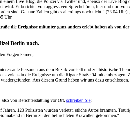
einem Live-Blog, die Polizei via Twitter und, ebenso der Live-Blog de
et wird. Er berichtet von aggressiven Sprechchören, hier und dort v
orden sind. Genaue Zahlen gibt es allerdings noch nicht.“ (23.04 Uhr) „
35 Uhr.
aße die Ereignisse mitunter ganz anders erlebt haben als von der B
izei Berlin nach.
eten Fragen kamen,
interessante Personen aus dem Bezirk vorstellt und zeithistorische Theme
nolens volens in die Ereignisse um die Rigaer Straße 94 mit einbezog
 wiedergefunden. Aus diesem Grund haben wir uns dazu entschlossen,
 also von Berichterstattung vor Ort,
schreiben Sie
:
nf Jahren. 123 Polizisten wurden verletzt, etliche Autos brannten. Traur
 Sonnabend in Berlin zu den befürchteten Krawallen gekommen.“