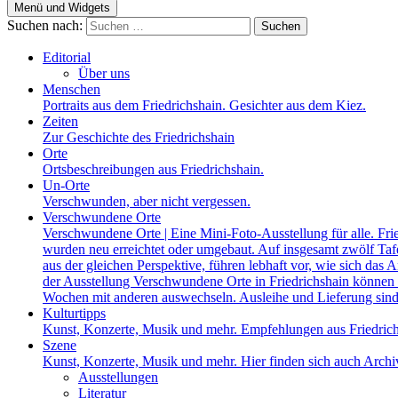
Menü und Widgets
Suchen nach:
Editorial
Über uns
Menschen
Portraits aus dem Friedrichshain. Gesichter aus dem Kiez.
Zeiten
Zur Geschichte des Friedrichshain
Orte
Ortsbeschreibungen aus Friedrichshain.
Un-Orte
Verschwunden, aber nicht vergessen.
Verschwundene Orte
Verschwundene Orte | Eine Mini-Foto-Ausstellung für alle. Fri
wurden neu erreichtet oder umgebaut. Auf insgesamt zwölf Tafel
aus der gleichen Perspektive, führen lebhaft vor, wie sich das A
der Ausstellung Verschwundene Orte in Friedrichshain können a
Wochen mit anderen auswechseln. Ausleihe und Lieferung sind
Kulturtipps
Kunst, Konzerte, Musik und mehr. Empfehlungen aus Friedrich
Szene
Kunst, Konzerte, Musik und mehr. Hier finden sich auch Archiv
Ausstellungen
Literatur