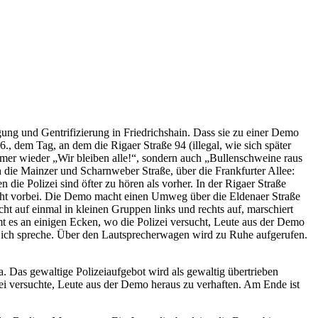
ngung und Gentrifizierung in Friedrichshain. Dass sie zu einer Demo
, dem Tag, an dem die Rigaer Straße 94 (illegal, wie sich später
mer wieder „Wir bleiben alle!“, sondern auch „Bullenschweine raus
 die Mainzer und Scharnweber Straße, über die Frankfurter Allee:
 die Polizei sind öfter zu hören als vorher. In der Rigaer Straße
cht vorbei. Die Demo macht einen Umweg über die Eldenaer Straße
ucht auf einmal in kleinen Gruppen links und rechts auf, marschiert
mt es an einigen Ecken, wo die Polizei versucht, Leute aus der Demo
enen ich spreche. Über den Lautsprecherwagen wird zu Ruhe aufgerufen.
a. Das gewaltige Polizeiaufgebot wird als gewaltig übertrieben
izei versuchte, Leute aus der Demo heraus zu verhaften. Am Ende ist