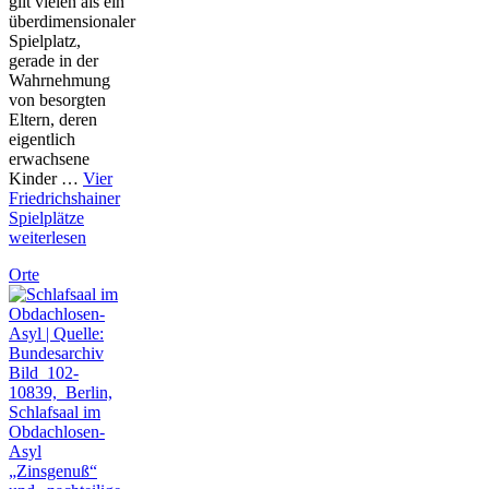
gilt vielen als ein
überdimensionaler
Spielplatz,
gerade in der
Wahrnehmung
von besorgten
Eltern, deren
eigentlich
erwachsene
Kinder …
Vier
Friedrichshainer
Spielplätze
weiterlesen
Orte
„Zinsgenuß“