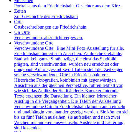
Menschen
Portraits aus dem Friedrichshain. Gesichter aus dem Kiez.
Zeiten
Zur Geschichte des Friedrichshain
Orte
Ortsbeschreibungen aus Friedrichshain.
Un-Orte
Verschwunden, aber nicht vergessen.
Verschwundene Orte
Verschwundene Orte | Eine Mini-Foto-Ausstellung für alle.
Friedrichshain ändert sein Aussehen. Zahlreiche Gebäude,
Stadtwinkel, ganze Straßenzüge, die einst das Stadtbild
prägten, sind verschwunden, wurden neu erreichtet oder
umgebaut. Auf insgesamt zwölf Tafeln stellt der Zeitzeiger
solche verschwundenen Orte in Friedrichshain vor.
Historische Fotografien, kombiniert mit gegenwärtigen
Ansichten aus der gleichen Perspektive, führen lebhaft vor,
wie sich das Antlitz der Stadt änderte. Kurze erläuternde
Texte ergänzen die Darstellung. Ein kleiner, lehrreicher
Ausflug in die Vergangenheit. Die Tafeln der Ausstellung
Verschwundene Orte in Friedrichshain können auch einzeln
und unabhängig voneinander gezeigt werden. Sie können sich
bis zu fünf Tafeln ausleihen, sie aufstellen und nach zwei
Wochen mit anderen auswechseln. Ausleihe und Lieferung
sind kostenlos.