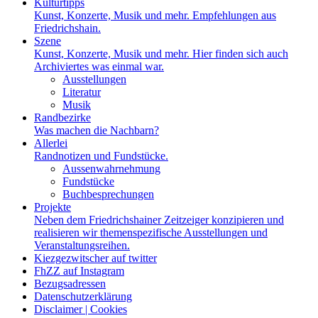
Kulturtipps
Kunst, Konzerte, Musik und mehr. Empfehlungen aus
Friedrichshain.
Szene
Kunst, Konzerte, Musik und mehr. Hier finden sich auch
Archiviertes was einmal war.
Ausstellungen
Literatur
Musik
Randbezirke
Was machen die Nachbarn?
Allerlei
Randnotizen und Fundstücke.
Aussenwahrnehmung
Fundstücke
Buchbesprechungen
Projekte
Neben dem Friedrichshainer Zeitzeiger konzipieren und
realisieren wir themenspezifische Ausstellungen und
Veranstaltungsreihen.
Kiezgezwitscher auf twitter
FhZZ auf Instagram
Bezugsadressen
Datenschutzerklärung
Disclaimer | Cookies