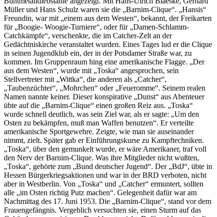
Buntmetalldiebstähle angezeigt. Mit Hans-Ulrich Blaeske, Gerhard
Müller und Hans Schulz waren sie die „Barnim-Clique“. „Hansis“
Freundin, war mit „einem aus dem Westen“, bekannt, der Freikarten
für „Boogie- Woogie-Turniere“, oder für „Damen-Schlamm-
Catchkämpfe“, verschenkte, die im Catcher-Zelt an der
Gedächtniskirche veranstaltet wurden. Eines Tages lud er die Clique
in seinen Jugendklub ein, der in der Potsdamer Straße war, zu
kommen. Im Gruppenraum hing eine amerikanische Flagge. „Der
aus dem Westen“, wurde mit „Toska“ angesprochen, sein
Stellvertreter mit „Wittka“, die anderen als „Catcher“,
„Taubenzüchter“, „Mohrchen“ oder „Feueromme“. Seinem realen
Namen nannte keiner. Dieser konspirative „Dunst“ aus Abenteuer
übte auf die „Barnim-Clique“ einen großen Reiz aus. „Toska“
wurde schnell deutlich, was sein Ziel war, als er sagte: „Um den
Osten zu bekämpfen, muß man Waffen benutzen“. Er verteilte
amerikanische Sportgewehre. Zeigte, wie man sie auseinander
nimmt, zielt. Später gab er Einführungskurse zu Kampftechniken.
„Toska“, über den gemunkelt wurde, er wäre Amerikaner, traf voll
den Nerv der Barnim-Clique. Was ihre Mitglieder nicht wußten,
„Toska“, gehörte zum „Bund deutscher Jugend“. Der „BdJ“, übte in
Hessen Bürgerkriegsaktionen und war in der BRD verboten, nicht
aber in Westberlin. Von „Toska“ und „Catcher“ ermuntert, sollten
alle „im Osten richtig Putz machen“. Gelegenheit dafür war am
Nachmittag des 17. Juni 1953. Die „Barnim-Clique“, stand vor dem
Frauengefängnis. Vergeblich versuchten sie, einen Sturm auf das