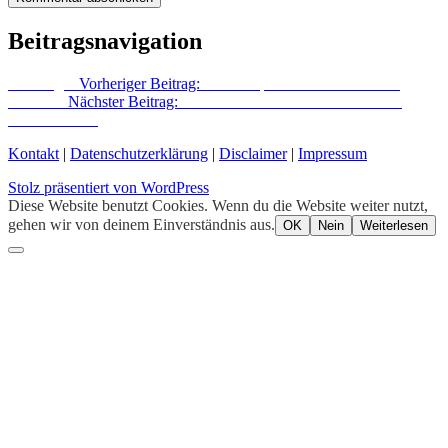
Beitragsnavigation
Vorheriger
Vorheriger Beitrag:
Dünne Späne und harte Platten
Nächster
Nächster Beitrag:
Bernhard Rose und sein Theater in
Friedrichshain
Kontakt
|
Datenschutzerklärung
|
Disclaimer
|
Impressum
Stolz präsentiert von WordPress
Diese Website benutzt Cookies. Wenn du die Website weiter nutzt,
gehen wir von deinem Einverständnis aus.
OK
Nein
Weiterlesen