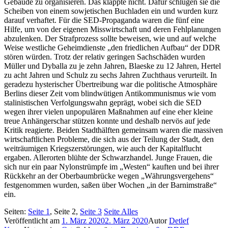
Gebäude zu organisieren. Das klappte nicht. Dafür schlugen sie die
Scheiben von einem sowjetischen Buchladen ein und wurden kurz
darauf verhaftet. Für die SED-Propaganda waren die fünf eine
Hilfe, um von der eigenen Misswirtschaft und deren Fehlplanungen
abzulenken. Der Strafprozess sollte beweisen, wie und auf welche
Weise westliche Geheimdienste „den friedlichen Aufbau“ der DDR
stören würden. Trotz der relativ geringen Sachschäden wurden
Müller und Dyballa zu je zehn Jahren, Blaeske zu 12 Jahren, Hertel
zu acht Jahren und Schulz zu sechs Jahren Zuchthaus verurteilt. In
geradezu hysterischer Übertreibung war die politische Atmosphäre
Berlins dieser Zeit vom blindwütigen Antikommunismus wie vom
stalinistischen Verfolgungswahn geprägt, wobei sich die SED
wegen ihrer vielen unpopulären Maßnahmen auf eine eher kleine
treue Anhängerschar stützen konnte und deshalb nervös auf jede
Kritik reagierte. Beiden Stadthälften gemeinsam waren die massiven
wirtschaftlichen Probleme, die sich aus der Teilung der Stadt, den
weiträumigen Kriegszerstörungen, wie auch der Kapitalflucht
ergaben. Allerorten blühte der Schwarzhandel. Junge Frauen, die
sich nur ein paar Nylonstrümpfe im „Westen“ kauften und bei ihrer
Rückkehr an der Oberbaumbrücke wegen „Währungsvergehens“
festgenommen wurden, saßen über Wochen „in der Barnimstraße“
ein.
Seiten:
Seite
1
,
Seite
2
,
Seite
3
Seite
Alles
Veröffentlicht am
1. März 2020
2. März 2020
Autor
Detlef