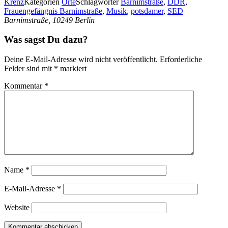
Krenz
Kategorien
Orte
Schlagwörter
Barnimstraße
,
DDR
,
Frauengefängnis Barnimstraße
,
Musik
,
potsdamer
,
SED
Barnimstraße, 10249 Berlin
Was sagst Du dazu?
Deine E-Mail-Adresse wird nicht veröffentlicht.
Erforderliche
Felder sind mit
*
markiert
Kommentar
*
Name
*
E-Mail-Adresse
*
Website