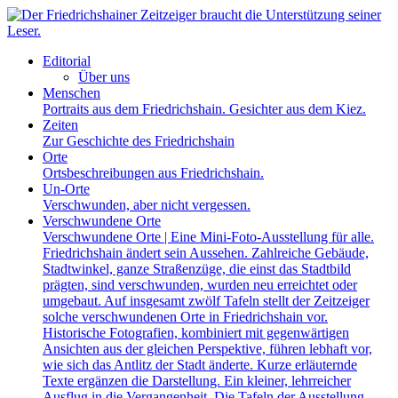
Editorial
Über uns
Menschen
Portraits aus dem Friedrichshain. Gesichter aus dem Kiez.
Zeiten
Zur Geschichte des Friedrichshain
Orte
Ortsbeschreibungen aus Friedrichshain.
Un-Orte
Verschwunden, aber nicht vergessen.
Verschwundene Orte
Verschwundene Orte | Eine Mini-Foto-Ausstellung für alle.
Friedrichshain ändert sein Aussehen. Zahlreiche Gebäude,
Stadtwinkel, ganze Straßenzüge, die einst das Stadtbild
prägten, sind verschwunden, wurden neu erreichtet oder
umgebaut. Auf insgesamt zwölf Tafeln stellt der Zeitzeiger
solche verschwundenen Orte in Friedrichshain vor.
Historische Fotografien, kombiniert mit gegenwärtigen
Ansichten aus der gleichen Perspektive, führen lebhaft vor,
wie sich das Antlitz der Stadt änderte. Kurze erläuternde
Texte ergänzen die Darstellung. Ein kleiner, lehrreicher
Ausflug in die Vergangenheit. Die Tafeln der Ausstellung