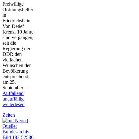
Freiwillige
Ordnungshelfer
in
Friedrichshain.
Von Detlef
Krenz. 10 Jahre
sind vergangen,
seit die
Regierung der
DDR den
vielfachen
Wünschen der
Bevölkerung
entsprechend,
am 25.
September …
Auffallend
unauffällig
weiterlesen
Zeiten