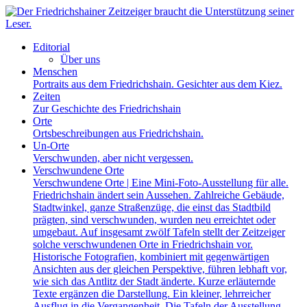
Editorial
Über uns
Menschen
Portraits aus dem Friedrichshain. Gesichter aus dem Kiez.
Zeiten
Zur Geschichte des Friedrichshain
Orte
Ortsbeschreibungen aus Friedrichshain.
Un-Orte
Verschwunden, aber nicht vergessen.
Verschwundene Orte
Verschwundene Orte | Eine Mini-Foto-Ausstellung für alle.
Friedrichshain ändert sein Aussehen. Zahlreiche Gebäude,
Stadtwinkel, ganze Straßenzüge, die einst das Stadtbild
prägten, sind verschwunden, wurden neu erreichtet oder
umgebaut. Auf insgesamt zwölf Tafeln stellt der Zeitzeiger
solche verschwundenen Orte in Friedrichshain vor.
Historische Fotografien, kombiniert mit gegenwärtigen
Ansichten aus der gleichen Perspektive, führen lebhaft vor,
wie sich das Antlitz der Stadt änderte. Kurze erläuternde
Texte ergänzen die Darstellung. Ein kleiner, lehrreicher
Ausflug in die Vergangenheit. Die Tafeln der Ausstellung