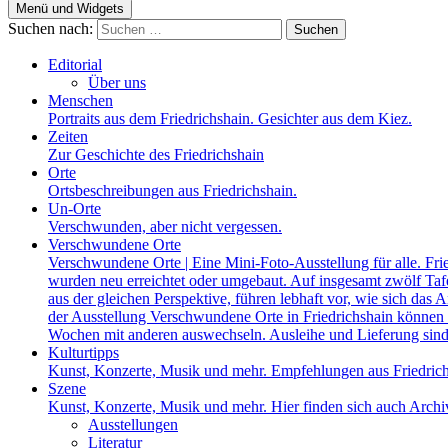
Menü und Widgets
Suchen nach:
Editorial
Über uns
Menschen
Portraits aus dem Friedrichshain. Gesichter aus dem Kiez.
Zeiten
Zur Geschichte des Friedrichshain
Orte
Ortsbeschreibungen aus Friedrichshain.
Un-Orte
Verschwunden, aber nicht vergessen.
Verschwundene Orte
Verschwundene Orte | Eine Mini-Foto-Ausstellung für alle. Fri
wurden neu erreichtet oder umgebaut. Auf insgesamt zwölf Tafel
aus der gleichen Perspektive, führen lebhaft vor, wie sich das A
der Ausstellung Verschwundene Orte in Friedrichshain können a
Wochen mit anderen auswechseln. Ausleihe und Lieferung sind
Kulturtipps
Kunst, Konzerte, Musik und mehr. Empfehlungen aus Friedrich
Szene
Kunst, Konzerte, Musik und mehr. Hier finden sich auch Archiv
Ausstellungen
Literatur