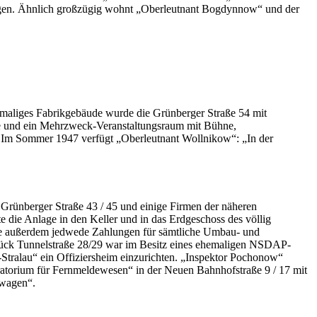
gen. Ähnlich großzügig wohnt „Oberleutnant Bogdynnow“ und der
emaliges Fabrikgebäude wurde die Grünberger Straße 54 mit
le und ein Mehrzweck-Veranstaltungsraum mit Bühne,
. Im Sommer 1947 verfügt „Oberleutnant Wollnikow“: „In der
rünberger Straße 43 / 45 und einige Firmen der näheren
die Anlage in den Keller und in das Erdgeschoss des völlig
te außerdem jedwede Zahlungen für sämtliche Umbau- und
stück Tunnelstraße 28/29 war im Besitz eines ehemaligen NSDAP-
Stralau“ ein Offiziersheim einzurichten. „Inspektor Pochonow“
ratorium für Fernmeldewesen“ in der Neuen Bahnhofstraße 9 / 17 mit
twagen“.