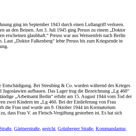
hnung ging im September 1943 durch einen Luftangriff verloren.
en an den Beinen. Am 3. Juli 1945 ging Preuss zu einem „Doktor
en erscheinen glaubhaft.“ Preuss war aus Weissenfels nach Berlin
. Laut „Doktor Falkenberg“ lebte Preuss bis zum Kriegsende in
ung.
ine Entschädigung. Bei Streubing & Co. wurden während des Krieges
und Jugoslawien aufbauen. Das Lager trug die Bezeichnung „Lg 460“
tändige „Arbeitsamt Berlin“ erfuhr am 15. August 1944 vom Tod der
hren zwei Kindern im „Lg 460. Bei der Einlieferung von Frau
tarb die Frau und wurde am 9. Oktober 1944 im Krematorium
zu, dass Frau V. an Fleisch-Vergiftung gestorben ist. Es hat sich
Straße
,
Gärtnerstraße
,
gericht
,
Grünberger Straße
,
Kommandantur
,