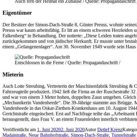
Auch fern der Heimat ein Zuhause / Quelle: Propagandaschrift 
Eigentümer
Der Besitzer der Simon-Dach-Straße 8, Günter Preuss, wohnte seiner
Preuss war kaum arbeitsfähig. Er litt an einem schweren Herzleide
Falkenberg“ in Behandlung. Der notierte: „Diese Leiden traten angeb
zurückgekommen und von jüdischer Herkunft. Er musste unter brutals
einem „Gefangenenlager“. Am 30. November 1949 wurde sein Haus vo
Entschlossen in die Ferne / Quelle: Propagandaschrift /
Mieterin
Auch Lotte Streubing, Vertreterin der Maschinenfabrik Streubing &
Fahrzeugteile produziert. 1942 ließ die Firma an der Ruschestraße 
und war von einem 3 Meter hohen, doppelten Zaun umgeben. Gleich d
„Mechanikerin Vandenheede“. Die 39-Jährige stammte aus Brügge. Mit
Vandenheede in das Oskar-Ziethen-Krankenhaus am 10. August 1944 w
Gerichtstraße eingeäschert. Erst auf Nachfrage teilte das „Arbeitsamt 
herausgestellt, dass Frau V. an einem Frauenleiden innerlich verblutet
Veröffentlicht am
1. Juni 2020
2. Juni 2020
Autor
Detlef Krenz
Katego
Madaistraße
,
Neue Bahnhofstraße
,
Simon-Dach-Straße
,
Tunnelstraße