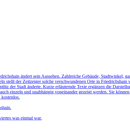
edrichshain ändert sein Aussehen. Zahlreiche Gebäude, Stadtwinkel, gan
n stellt der Zeitzeiger solche verschwundenen Orte in Friedrichshain 
ntlitz der Stadt änderte. Kurze erläuternde Texte ergänzen die Darstellu
uch einzeln und unabhängig voneinander gezeigt werden. Sie können sic
 kostenlos.
shain.
iertes was einmal war.