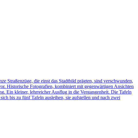
ze Straßenzüge, die einst das Stadtbild prägten, sind verschwunden,
vor. Historische Fotografien, kombiniert mit gegenwärtigen Ansichten
ng. Ein kleiner, lehrreicher Ausflug in die Vergangenheit. Die Tafeln
h bis zu fünf Tafeln ausleihen, sie aufstellen und nach zwei