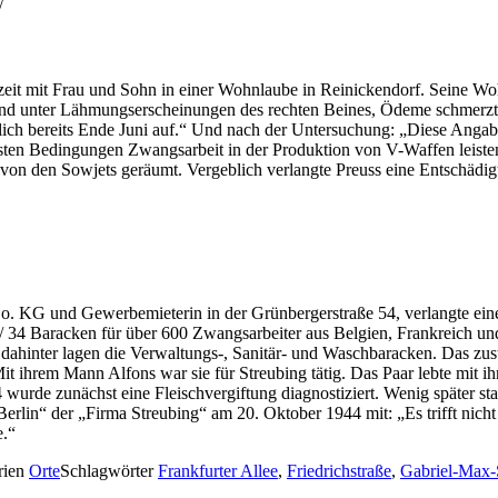
/
zeit mit Frau und Sohn in einer Wohnlaube in Reinickendorf. Seine Wo
n und unter Lähmungserscheinungen des rechten Beines, Ödeme schmerzt
lich bereits Ende Juni auf.“ Und nach der Untersuchung: „Diese Angab
ten Bedingungen Zwangsarbeit in der Produktion von V-Waffen leisten
n den Sowjets geräumt. Vergeblich verlangte Preuss eine Entschädig
 Co. KG und Gewerbemieterin in der Grünbergerstraße 54, verlangte e
32 / 34 Baracken für über 600 Zwangsarbeiter aus Belgien, Frankreich 
ahinter lagen die Verwaltungs-, Sanitär- und Waschbaracken. Das zus
 ihrem Mann Alfons war sie für Streubing tätig. Das Paar lebte mit i
urde zunächst eine Fleischvergiftung diagnostiziert. Wenig später s
Berlin“ der „Firma Streubing“ am 20. Oktober 1944 mit: „Es trifft nicht 
e.“
rien
Orte
Schlagwörter
Frankfurter Allee
,
Friedrichstraße
,
Gabriel-Max-