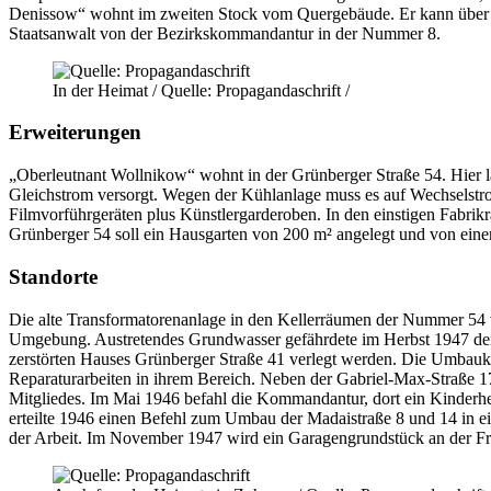
Denissow“ wohnt im zweiten Stock vom Quergebäude. Er kann über 
Staatsanwalt von der Bezirkskommandantur in der Nummer 8.
In der Heimat / Quelle: Propagandaschrift /
Erweiterungen
„Oberleutnant Wollnikow“ wohnt in der Grünberger Straße 54. Hier l
Gleichstrom versorgt. Wegen der Kühlanlage muss es auf Wechselst
Filmvorführgeräten plus Künstlergarderoben. In den einstigen Fabr
Grünberger 54 soll ein Hausgarten von 200 m² angelegt und von ei
Standorte
Die alte Transformatorenanlage in den Kellerräumen der Nummer 54 
Umgebung. Austretendes Grundwasser gefährdete im Herbst 1947 den B
zerstörten Hauses Grünberger Straße 41 verlegt werden. Die Umba
Reparaturarbeiten in ihrem Bereich. Neben der Gabriel-Max-Straße 
Mitgliedes. Im Mai 1946 befahl die Kommandantur, dort ein Kinderhe
erteilte 1946 einen Befehl zum Umbau der Madaistraße 8 und 14 in e
der Arbeit. Im November 1947 wird ein Garagengrundstück an der Fra