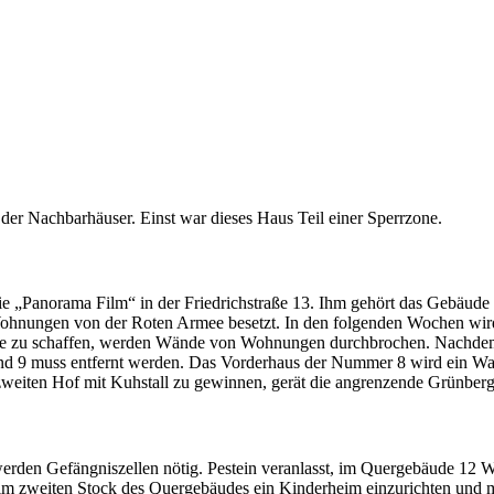
der Nachbarhäuser. Einst war dieses Haus Teil einer Sperrzone.
die „Panorama Film“ in der Friedrichstraße 13. Ihm gehört das Gebäude
Wohnungen von der Roten Armee besetzt. In den folgenden Wochen wi
e zu schaffen, werden Wände von Wohnungen durchbrochen. Nachdem 
nd 9 muss entfernt werden. Das Vorderhaus der Nummer 8 wird ein Wach
 zweiten Hof mit Kuhstall zu gewinnen, gerät die angrenzende Grünber
erden Gefängniszellen nötig. Pestein veranlasst, im Quergebäude 12 
m zweiten Stock des Quergebäudes ein Kinderheim einzurichten und mi