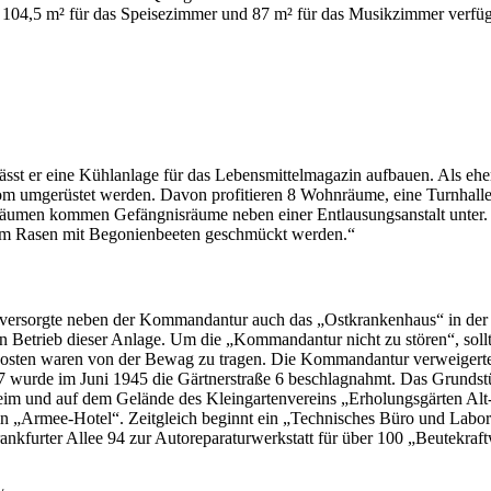
104,5 m² für das Speisezimmer und 87 m² für das Musikzimmer verfü
ässt er eine Kühlanlage für das Lebensmittelmagazin aufbauen. Als eh
rom umgerüstet werden. Davon profitieren 8 Wohnräume, eine Turnhal
ikräumen kommen Gefängnisräume neben einer Entlausungsanstalt unter
nem Rasen mit Begonienbeeten geschmückt werden.“
versorgte neben der Kommandantur auch das „Ostkrankenhaus“ in der G
etrieb dieser Anlage. Um die „Kommandantur nicht zu stören“, sollte 
ukosten waren von der Bewag zu tragen. Die Kommandantur verweiger
17 wurde im Juni 1945 die Gärtnerstraße 6 beschlagnahmt. Das Grund
im und auf dem Gelände des Kleingartenvereins „Erholungsgärten Alt-
in „Armee-Hotel“. Zeitgleich beginnt ein „Technisches Büro und Labo
nkfurter Allee 94 zur Autoreparaturwerkstatt für über 100 „Beutekraf