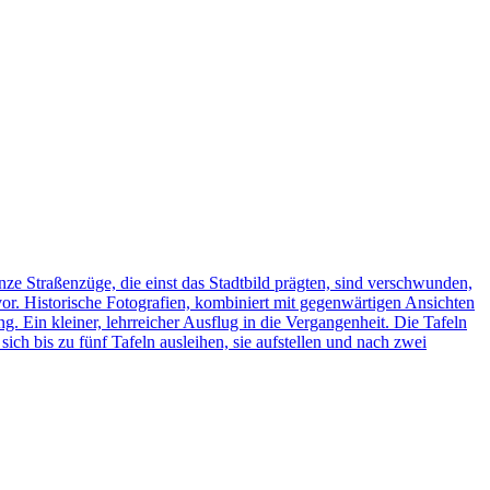
ze Straßenzüge, die einst das Stadtbild prägten, sind verschwunden,
vor. Historische Fotografien, kombiniert mit gegenwärtigen Ansichten
ng. Ein kleiner, lehrreicher Ausflug in die Vergangenheit. Die Tafeln
h bis zu fünf Tafeln ausleihen, sie aufstellen und nach zwei