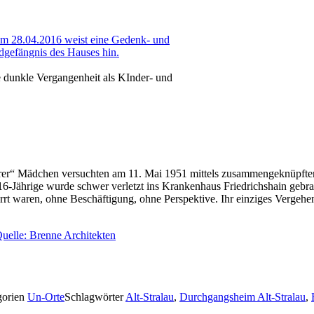
 dunkle Vergangenheit als KInder- und
hrer“ Mädchen versuchten am 11. Mai 1951 mittels zusammengeknüpft
ie 16-Jährige wurde schwer verletzt ins Krankenhaus Friedrichshain geb
rt waren, ohne Beschäftigung, ohne Perspektive. Ihr einziges Vergehe
gorien
Un-Orte
Schlagwörter
Alt-Stralau
,
Durchgangsheim Alt-Stralau
,