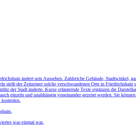
edrichshain ändert sein Aussehen. Zahlreiche Gebäude, Stadtwinkel, gan
n stellt der Zeitzeiger solche verschwundenen Orte in Friedrichshain 
ntlitz der Stadt änderte. Kurze erläuternde Texte ergänzen die Darstellu
uch einzeln und unabhängig voneinander gezeigt werden. Sie können sic
 kostenlos.
shain.
iertes was einmal war.