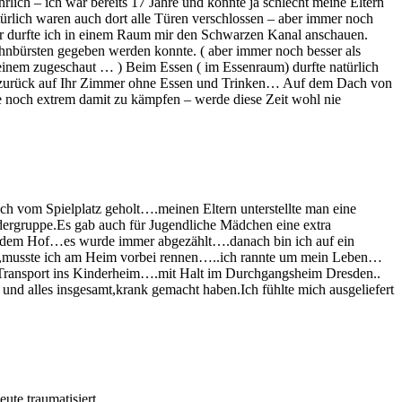
rlich – ich war bereits 17 Jahre und konnte ja schlecht meine Eltern
rlich waren auch dort alle Türen verschlossen – aber immer noch
 war durfte ich in einem Raum mir den Schwarzen Kanal anschauen.
nbürsten gegeben werden konnte. ( aber immer noch besser als
 einem zugeschaut … ) Beim Essen ( im Essenraum) durfte natürlich
e zurück auf Ihr Zimmer ohne Essen und Trinken… Auf dem Dach von
e noch extrem damit zu kämpfen – werde diese Zeit wohl nie
ch vom Spielplatz geholt….meinen Eltern unterstellte man eine
dergruppe.Es gab auch für Jugendliche Mädchen eine extra
uf dem Hof…es wurde immer abgezählt….danach bin ich auf ein
 ist,musste ich am Heim vorbei rennen…..ich rannte um mein Leben…
.Transport ins Kinderheim….mit Halt im Durchgangsheim Dresden..
 und alles insgesamt,krank gemacht haben.Ich fühlte mich ausgeliefert
ute traumatisiert