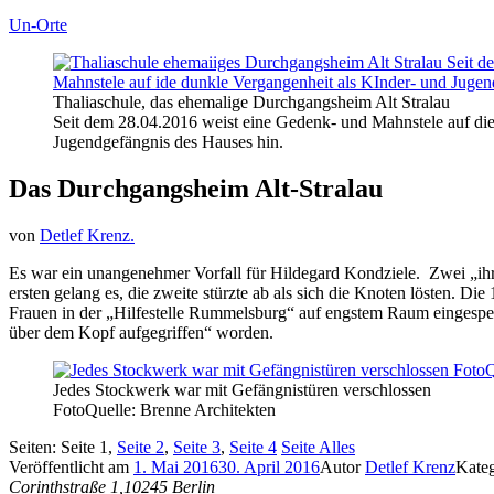
Un-Orte
Thaliaschule, das ehemalige Durchgangsheim Alt Stralau
Seit dem 28.04.2016 weist eine Gedenk- und Mahnstele auf die
Jugendgefängnis des Hauses hin.
Das Durchgangsheim Alt-Stralau
von
Detlef Krenz.
Es war ein unangenehmer Vorfall für Hildegard Kondziele. Zwei „i
ersten gelang es, die zweite stürzte ab als sich die Knoten lösten. D
Frauen in der „Hilfestelle Rummelsburg“ auf engstem Raum eingesper
über dem Kopf aufgegriffen“ worden.
Jedes Stockwerk war mit Gefängnistüren verschlossen
FotoQuelle: Brenne Architekten
Seiten:
Seite
1
,
Seite
2
,
Seite
3
,
Seite
4
Seite
Alles
Veröffentlicht am
1. Mai 2016
30. April 2016
Autor
Detlef Krenz
Kate
Corinthstraße 1,10245 Berlin