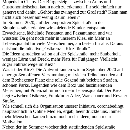
Mopeds im Chaos. Der Bürgersteig ist zwischen Autos und
Gastronomietischen kaum noch zu erkennen. Ihr seid einfach nur
genervt und denkt: „Gehört das zwingend zur Großstadt? Kann man
nicht auch besser auf wenig Raum leben?“
Im Sommer 2020, auf der temporären Spielstraße in der
Simplonstraße, erlebten wir spielende Kinder, entspannte
Erwachsene, lächelnde Passanten und Passantinnen und wir
wussten: Da geht noch mehr in unserem Kiez, ein Mehr an
Lebensqualität für viele Menschen hier, am besten für alle. Daraus
entstand die Initiative „Ostkreuz – Kiez für alle“.
Die Ideen sprudelten schon auf der Spielstraße: mehr Sauberkeit,
weniger Lärm und Dreck, mehr Platz für Fußgänger. Vielleicht
sogar Fahrradwege im Kiez?
Was ist der Kiez? Die Antwort fanden wir im September 2020 auf
einer großen offenen Versammlung mit vielen Teilnehmenden auf
dem Boxhagener Platz: eine tolle Gegend mit belebten Straßen,
schönen Parks, Legenden wie dem Boxi und faszinierenden
Menschen, mit Potenzial für noch mehr Lebensqualität. Der Kiez
liegt zwischen Ostkreuz, Frankfurter Allee, Warschauer und Revaler
Straße.
Wie schnell sich die Organisation unserer Initiative, coronabedingt
hauptsächlich in Online-Medien, ergab, beeindruckte uns. Immer
mehr Menschen kamen hinzu: noch mehr Ideen, noch mehr
Motivation.
Neben der im Sommer wöchentlich stattfindenden Spielstraße