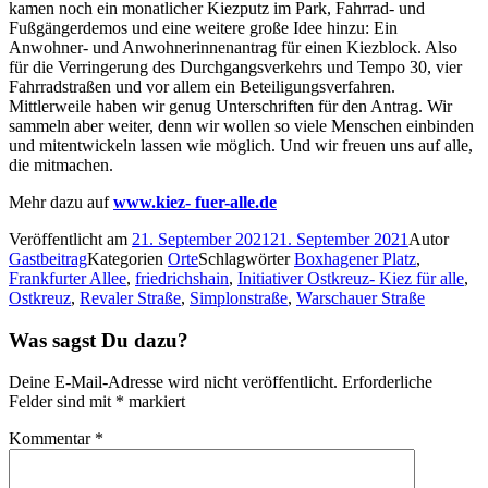
kamen noch ein monatlicher Kiezputz im Park, Fahrrad- und
Fußgängerdemos und eine weitere große Idee hinzu: Ein
Anwohner- und Anwohnerinnenantrag für einen Kiezblock. Also
für die Verringerung des Durchgangsverkehrs und Tempo 30, vier
Fahrradstraßen und vor allem ein Beteiligungsverfahren.
Mittlerweile haben wir genug Unterschriften für den Antrag. Wir
sammeln aber weiter, denn wir wollen so viele Menschen einbinden
und mitentwickeln lassen wie möglich. Und wir freuen uns auf alle,
die mitmachen.
Mehr dazu auf
www.kiez- fuer-alle.de
Veröffentlicht am
21. September 2021
21. September 2021
Autor
Gastbeitrag
Kategorien
Orte
Schlagwörter
Boxhagener Platz
,
Frankfurter Allee
,
friedrichshain
,
Initiativer Ostkreuz- Kiez für alle
,
Ostkreuz
,
Revaler Straße
,
Simplonstraße
,
Warschauer Straße
Was sagst Du dazu?
Deine E-Mail-Adresse wird nicht veröffentlicht.
Erforderliche
Felder sind mit
*
markiert
Kommentar
*