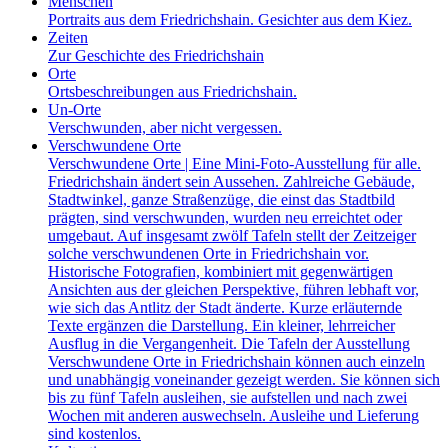
Menschen
Portraits aus dem Friedrichshain. Gesichter aus dem Kiez.
Zeiten
Zur Geschichte des Friedrichshain
Orte
Ortsbeschreibungen aus Friedrichshain.
Un-Orte
Verschwunden, aber nicht vergessen.
Verschwundene Orte
Verschwundene Orte | Eine Mini-Foto-Ausstellung für alle.
Friedrichshain ändert sein Aussehen. Zahlreiche Gebäude,
Stadtwinkel, ganze Straßenzüge, die einst das Stadtbild
prägten, sind verschwunden, wurden neu erreichtet oder
umgebaut. Auf insgesamt zwölf Tafeln stellt der Zeitzeiger
solche verschwundenen Orte in Friedrichshain vor.
Historische Fotografien, kombiniert mit gegenwärtigen
Ansichten aus der gleichen Perspektive, führen lebhaft vor,
wie sich das Antlitz der Stadt änderte. Kurze erläuternde
Texte ergänzen die Darstellung. Ein kleiner, lehrreicher
Ausflug in die Vergangenheit. Die Tafeln der Ausstellung
Verschwundene Orte in Friedrichshain können auch einzeln
und unabhängig voneinander gezeigt werden. Sie können sich
bis zu fünf Tafeln ausleihen, sie aufstellen und nach zwei
Wochen mit anderen auswechseln. Ausleihe und Lieferung
sind kostenlos.