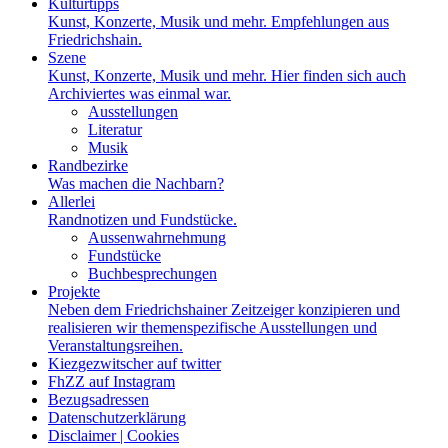
Kulturtipps
Kunst, Konzerte, Musik und mehr. Empfehlungen aus
Friedrichshain.
Szene
Kunst, Konzerte, Musik und mehr. Hier finden sich auch
Archiviertes was einmal war.
Ausstellungen
Literatur
Musik
Randbezirke
Was machen die Nachbarn?
Allerlei
Randnotizen und Fundstücke.
Aussenwahrnehmung
Fundstücke
Buchbesprechungen
Projekte
Neben dem Friedrichshainer Zeitzeiger konzipieren und
realisieren wir themenspezifische Ausstellungen und
Veranstaltungsreihen.
Kiezgezwitscher auf twitter
FhZZ auf Instagram
Bezugsadressen
Datenschutzerklärung
Disclaimer | Cookies