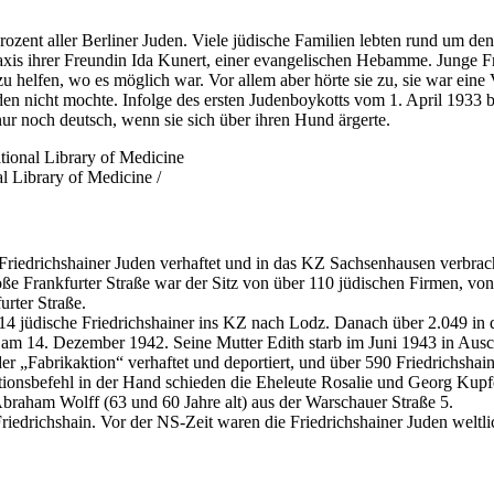
rozent aller Berliner Juden. Viele jüdische Familien lebten rund um 
raxis ihrer Freundin Ida Kunert, einer evangelischen Hebamme. Junge F
helfen, wo es möglich war. Vor allem aber hörte sie zu, sie war eine V
en nicht mochte. Infolge des ersten Judenboykotts vom 1. April 1933 b
 nur noch deutsch, wenn sie sich über ihren Hund ärgerte.
l Library of Medicine /
iedrichshainer Juden verhaftet und in das KZ Sachsenhausen verbrac
roße Frankfurter Straße war der Sitz von über 110 jüdischen Firmen, v
rter Straße.
14 jüdische Friedrichshainer ins KZ nach Lodz. Danach über 2.049 in
am 14. Dezember 1942. Seine Mutter Edith starb im Juni 1943 in Auschw
er „Fabrikaktion“ verhaftet und deportiert, und über 590 Friedrichsha
nsbefehl in der Hand schieden die Eheleute Rosalie und Georg Kupfer
braham Wolff (63 und 60 Jahre alt) aus der Warschauer Straße 5.
iedrichshain. Vor der NS-Zeit waren die Friedrichshainer Juden weltl