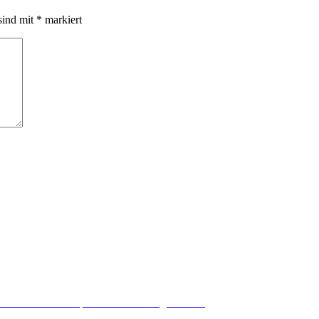
sind mit
*
markiert
 würden wir alle kaputten Schuhe wegwerfen.“