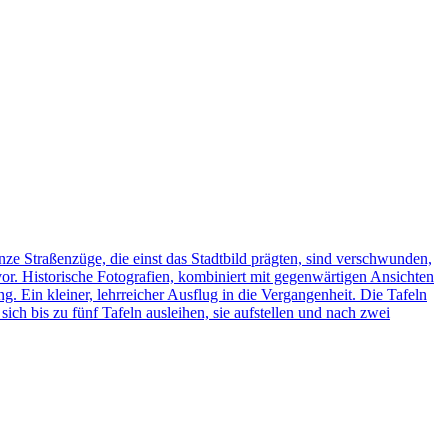
ze Straßenzüge, die einst das Stadtbild prägten, sind verschwunden,
vor. Historische Fotografien, kombiniert mit gegenwärtigen Ansichten
ng. Ein kleiner, lehrreicher Ausflug in die Vergangenheit. Die Tafeln
h bis zu fünf Tafeln ausleihen, sie aufstellen und nach zwei