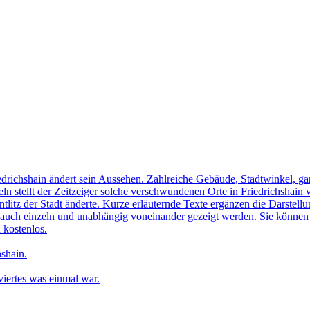
edrichshain ändert sein Aussehen. Zahlreiche Gebäude, Stadtwinkel, gan
n stellt der Zeitzeiger solche verschwundenen Orte in Friedrichshain 
ntlitz der Stadt änderte. Kurze erläuternde Texte ergänzen die Darstellu
uch einzeln und unabhängig voneinander gezeigt werden. Sie können sic
 kostenlos.
shain.
iertes was einmal war.