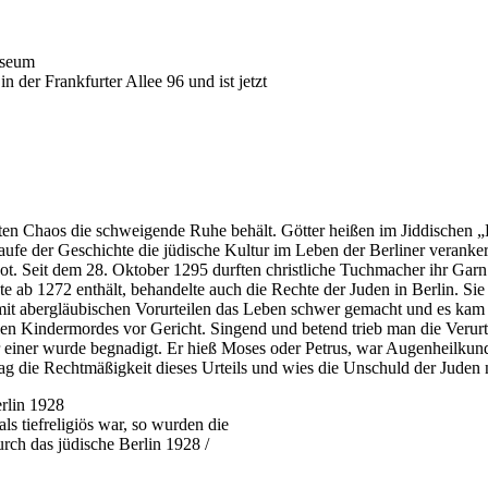
n der Frankfurter Allee 96 und ist jetzt
ten Chaos die schweigende Ruhe behält. Götter heißen im Jiddischen „
aufe der Geschichte die jüdische Kultur im Leben der Berliner veranker
ot. Seit dem 28. Oktober 1295 durften christliche Tuchmacher ihr Garn
xte ab 1272 enthält, behandelte auch die Rechte der Juden in Berlin. 
it abergläubischen Vorurteilen das Leben schwer gemacht und es kam
en Kindermordes vor Gericht. Singend und betend trieb man die Verurte
r einer wurde begnadigt. Er hieß Moses oder Petrus, war Augenheilkund
g die Rechtmäßigkeit dieses Urteils und wies die Unschuld der Juden 
ls tiefreligiös war, so wurden die
urch das jüdische Berlin 1928 /