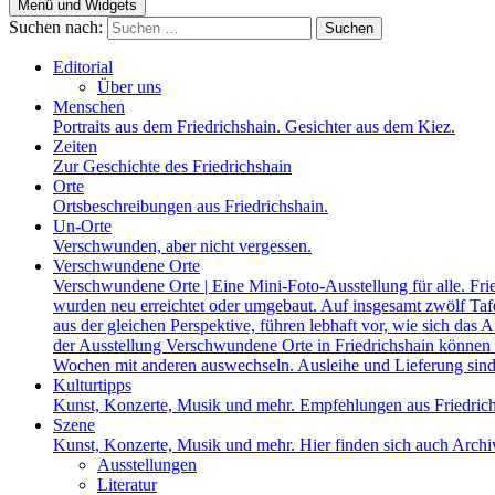
Menü und Widgets
Suchen nach:
Editorial
Über uns
Menschen
Portraits aus dem Friedrichshain. Gesichter aus dem Kiez.
Zeiten
Zur Geschichte des Friedrichshain
Orte
Ortsbeschreibungen aus Friedrichshain.
Un-Orte
Verschwunden, aber nicht vergessen.
Verschwundene Orte
Verschwundene Orte | Eine Mini-Foto-Ausstellung für alle. Fri
wurden neu erreichtet oder umgebaut. Auf insgesamt zwölf Tafel
aus der gleichen Perspektive, führen lebhaft vor, wie sich das A
der Ausstellung Verschwundene Orte in Friedrichshain können a
Wochen mit anderen auswechseln. Ausleihe und Lieferung sind
Kulturtipps
Kunst, Konzerte, Musik und mehr. Empfehlungen aus Friedrich
Szene
Kunst, Konzerte, Musik und mehr. Hier finden sich auch Archiv
Ausstellungen
Literatur