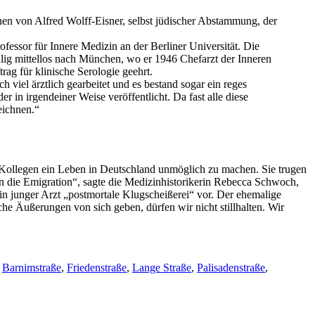
nnen von Alfred Wolff-Eisner, selbst jüdischer Abstammung, der
essor für Innere Medizin an der Berliner Universität. Die
lig mittellos nach München, wo er 1946 Chefarzt der Inneren
ag für klinische Serologie geehrt.
 viel ärztlich gearbeitet und es bestand sogar ein reges
r in irgendeiner Weise veröffentlicht. Da fast alle diese
eichnen.“
en Kollegen ein Leben in Deutschland unmöglich zu machen. Sie trugen
 in die Emigration“, sagte die Medizinhistorikerin Rebecca Schwoch,
n junger Arzt „postmortale Klugscheißerei“ vor. Der ehemalige
he Äußerungen von sich geben, dürfen wir nicht stillhalten. Wir
,
Barnimstraße
,
Friedenstraße
,
Lange Straße
,
Palisadenstraße
,