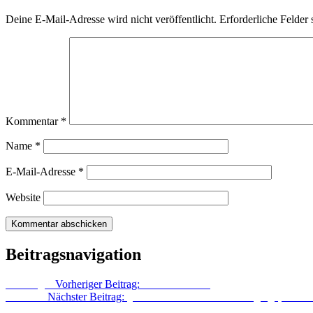
Deine E-Mail-Adresse wird nicht veröffentlicht.
Erforderliche Felder 
Kommentar
*
Name
*
E-Mail-Adresse
*
Website
Beitragsnavigation
Vorheriger
Vorheriger Beitrag:
Saum am Rock
Nächster
Nächster Beitrag:
„Wenn es nach der Industrie ginge, dann