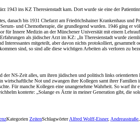
März 1943 ins KZ Theresienstadt kam. Dort wurde sie eine der Patienti
tes, danach bis 1931 Chefarzt am Friedrichshainer Krankenhaus und Prof
r Serum- und Chemotherapie, die grundlegend wurden. 1946 ging er völ
r für Innere Medizin an der Münchener Universität mit einem Lehrauftr
rfahrungen als jüdischer Arzt im KZ: „In Theresienstadt wurde ziemlich
Interessantes mitgeteilt, aber davon nichts protokolliert, gesammelt ode
kommen sind, so sind alle diese wichtigen Arbeiten als verloren zu bez
 der NS-Zeit alles, um ihren jüdischen und politisch links orientiert
e in wirtschaftliche Not und zwangen ihre Kollegen samt ihrer Familien
schte. Für manche Kollegen eine unangenehme Wahrheit. So warf ihr ei
hhelm konterte: „Solange es Ärzte in meiner Generation gibt, die solc
enz
Kategorien
Zeiten
Schlagwörter
Alfred Wolff-Eisner
,
Andreasstraße