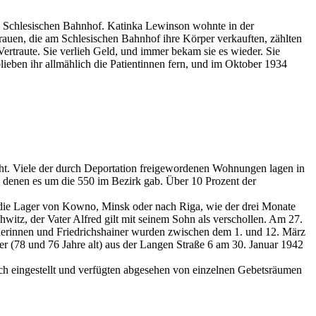
den Schlesischen Bahnhof. Katinka Lewinson wohnte in der
rauen, die am Schlesischen Bahnhof ihre Körper verkauften, zählten
ertraute. Sie verlieh Geld, und immer bekam sie es wieder. Sie
lieben ihr allmählich die Patientinnen fern, und im Oktober 1934
ht. Viele der durch Deportation freigewordenen Wohnungen lagen in
on denen es um die 550 im Bezirk gab. Über 10 Prozent der
 die Lager von Kowno, Minsk oder nach Riga, wie der drei Monate
itz, der Vater Alfred gilt mit seinem Sohn als verschollen. Am 27.
inerinnen und Friedrichshainer wurden zwischen dem 1. und 12. März
 (78 und 76 Jahre alt) aus der Langen Straße 6 am 30. Januar 1942
ich eingestellt und verfügten abgesehen von einzelnen Gebetsräumen