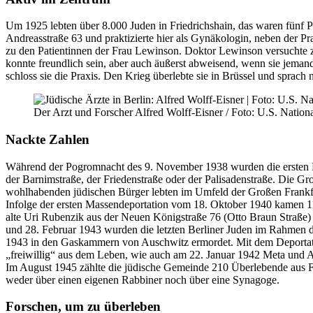
Um 1925 lebten über 8.000 Juden in Friedrichshain, das waren fünf P
Andreasstraße 63 und praktizierte hier als Gynäkologin, neben der P
zu den Patientinnen der Frau Lewinson. Doktor Lewinson versuchte zu 
konnte freundlich sein, aber auch äußerst abweisend, wenn sie jemand
schloss sie die Praxis. Den Krieg überlebte sie in Brüssel und sprach
Der Arzt und Forscher Alfred Wolff-Eisner / Foto: U.S. Nationa
Nackte Zahlen
Während der Pogromnacht des 9. November 1938 wurden die ersten Fr
der Barnimstraße, der Friedenstraße oder der Palisadenstraße. Die G
wohlhabenden jüdischen Bürger lebten im Umfeld der Großen Frankfu
Infolge der ersten Massendeportation vom 18. Oktober 1940 kamen 1
alte Uri Rubenzik aus der Neuen Königstraße 76 (Otto Braun Straße) 
und 28. Februar 1943 wurden die letzten Berliner Juden im Rahmen d
1943 in den Gaskammern von Auschwitz ermordet. Mit dem Deportatio
„freiwillig“ aus dem Leben, wie auch am 22. Januar 1942 Meta und A
Im August 1945 zählte die jüdische Gemeinde 210 Überlebende aus Fr
weder über einen eigenen Rabbiner noch über eine Synagoge.
Forschen, um zu überleben