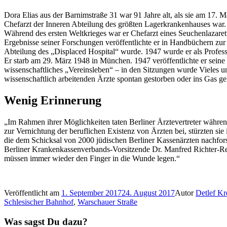
Dora Elias aus der Barnimstraße 31 war 91 Jahre alt, als sie am 17. 
Chefarzt der Inneren Abteilung des größten Lagerkrankenhauses war.
Während des ersten Weltkrieges war er Chefarzt eines Seuchenlazaret
Ergebnisse seiner Forschungen veröffentlichte er in Handbüchern zu
Abteilung des „Displaced Hospital“ wurde. 1947 wurde er als Professo
Er starb am 29. März 1948 in München. 1947 veröffentlichte er seine E
wissenschaftliches „Vereinsleben“ – in den Sitzungen wurde Vieles und 
wissenschaftlich arbeitenden Ärzte spontan gestorben oder ins Gas ge
Wenig Erinnerung
„Im Rahmen ihrer Möglichkeiten taten Berliner Ärztevertreter während
zur Vernichtung der beruflichen Existenz von Ärzten bei, stürzten si
die dem Schicksal von 2000 jüdischen Berliner Kassenärzten nachfor
Berliner Krankenkassenverbands-Vorsitzende Dr. Manfred Richter-Reic
müssen immer wieder den Finger in die Wunde legen.“
Veröffentlicht am
1. September 2017
24. August 2017
Autor
Detlef Kr
Schlesischer Bahnhof
,
Warschauer Straße
Was sagst Du dazu?