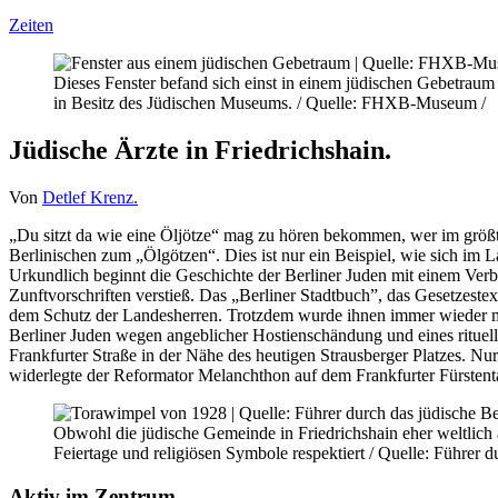
Zeiten
Dieses Fenster befand sich einst in einem jüdischen Gebetraum i
in Besitz des Jüdischen Museums. / Quelle: FHXB-Museum /
Jüdische Ärzte in Friedrichshain.
Von
Detlef Krenz.
„Du sitzt da wie eine Öljötze“ mag zu hören bekommen, wer im größ
Berlinischen zum „Ölgötzen“. Dies ist nur ein Beispiel, wie sich im L
Urkundlich beginnt die Geschichte der Berliner Juden mit einem Verb
Zunftvorschriften verstieß. Das „Berliner Stadtbuch”, das Gesetzeste
dem Schutz der Landesherren. Trotzdem wurde ihnen immer wieder m
Berliner Juden wegen angeblicher Hostienschändung und eines rituell
Frankfurter Straße in der Nähe des heutigen Strausberger Platzes. Nu
widerlegte der Reformator Melanchthon auf dem Frankfurter Fürstenta
Obwohl die jüdische Gemeinde in Friedrichshain eher weltlich a
Feiertage und religiösen Symbole respektiert / Quelle: Führer d
Aktiv im Zentrum