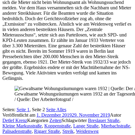
sich die Mieter nicht beim Wohnungsamt als Wohnungssuchend
melden. Vor dem Haus versammelten sich die Nachbarn und Mieter
anderer Streikhäuser. Für die Beamten wurde die Situation
bedrohlich. Doch der Gerichtsvollzieher zog ab, ohne die
„Exmission“ zu vollstrecken. Ähnlich wie am Weidenweg verlief es
in vielen anderen bestreikten Häusern. Der „Zentrale
Mieterausschuss“, setzte sich aus Parteilosen, wie auch SPD- und
KPD-Leuten zusammen. Er zählte im Januar 1933 Vertreter von
über 3.300 Mieterräten. Eine genaue Zahl der bestreikten Häuser
gibt es nicht. Bereits im Sommer 1919 waren in Berlin laut
Presseberichten über 200.000 Menschen in den Mieter-Streik
gegangen, ebenso 1921. Der Mieter-Streik von 1932/33 war jedoch
der größte. Ergebnislos endete er mit der Machtübernahme der NS-
Bewegung. Viele Aktivisten wurden verfolgt und kamen ins
Gefängnis.
Gewaltsame Wohungsräumungen waren 1932 an der Tagesord
/ Quelle: Der Arbeiterfotograf /
Seiten:
Seite
1
,
Seite
2
Seite
Alles
Veröffentlicht am
1. Dezember 2019
29. November 2019
Autor
Detlef Krenz
Kategorien
Zeiten
Schlagwörter
Breslauer Straße
,
Kleine Markusstraße
,
Koppenstraße
,
Lange Straße
,
Mierbachstraße
,
Palisadenstraße
,
Rigaer Straße
,
Streik
,
Weidenweg