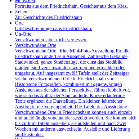
Menschen
Portraits aus dem Friedrichshain. Gesichter aus dem Kiez.
Zeiten
Zur Geschichte des Friedrichshain
Orte
Ortsbeschreibungen aus Friedrichshain.
Un-Orte
Verschwunden, aber nicht vergessen.
Verschwundene Orte
Verschwundene Orte | Eine Mini-Foto-Ausstellung für alle.
Friedrichshain ändert sein Aussehen. Zahlreiche Gebäude,
Stadtwinkel, ganze Straßenzüge, die einst das Stadtbild
prägten, sind verschwunden, wurden neu erreichtet oder
umgebaut. Auf insgesamt zwölf Tafeln stellt der Zeitzeiger
solche verschwundenen Orte in Friedrichshain vor.
Historische Fotografien, kombiniert mit gegenwärtigen
Ansichten aus der gleichen Perspektive, führen lebhaft vor,
wie sich das Antlitz der Stadt änderte. Kurze erläuternde
Texte ergänzen die Darstellung. Ein kleiner, lehrreicher
Ausflug in die Vergangenheit. Die Tafeln der Ausstellung
Verschwundene Orte in Friedrichshain können auch einzeln
und unabhängig voneinander gezeigt werden. Sie können sich
bis zu fünf Tafeln ausleihen, sie aufstellen und nach zwei
Wochen mit anderen auswechseln. Ausleihe und Lieferung
sind kostenlos.