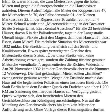
Blatt. Es waren Frauen, die zum Mieterstreik gegen die hohen
Mieten und gegen die Steuergeschenke an die Hausbesitzer
aufriefen. Diesem Aufruf folgten alle Mieter der Koppenstraße 47,
der Mierbachstraße 70, der Palisadenstraße 91, der Kleinen
Markusstraße 22. In der Rigaerstraße 16 zahlten von 80 nur 4
Mieter. Schnell wurde eine „Mieterstreikleitung“ in der Breslauer
Straße 5 eingerichtet. Ein „Zentral Ausschuss“ für alle 23 bestreikten
Häuser, davon 6 in der Palisadenstraße, tagte in der Langestraße.
Überall hingen Plakate „Erst den Magen, dann den Hauswirt“, „Erst
Essen, dann Miete“. Die rechtliche Situation des Mieterstreiks war
1932 unklar. Die Streikleitung berief sich auf das Streik- und
Koalitionsrecht. Etwas später verweigerten Gerichte den
Mieterstreiks diesen Status. „Über diese Streiks wird keine
Arbeitsleistung verweigert, sondern die Zahlung für eine genutzte
Mietsache vorenthalten“, argumentierten die Richter. Widerstand
Am 28. November 1932 kam der Gerichtsvollzieher in die Nummer
12 Weidenweg. Die fünf gekündigten Mieter sollten „Emittiert“ –
zwangsweise geräumt werden. Wegen der Zustände machte das
Haus auf die begleitenden Polizisten einen trostlosen Eindruck. Die
Stadt Berlin hatte dem Besitzer Queck ein Darlehen von über 1.200
RM zur Sanierung des maroden Hauses zur Verfügung gestellt.
Queck weigerte sich, den betreffenden Mietern den
Gerichtsbeschluss zur Kündigung auszuhändigen. Nur auf die
Mitteilung des Gerichtsvollziehers hin kam kein Mieter der
Aufforderung nach. Ohne Vorlage dieses Räumungstitels durften