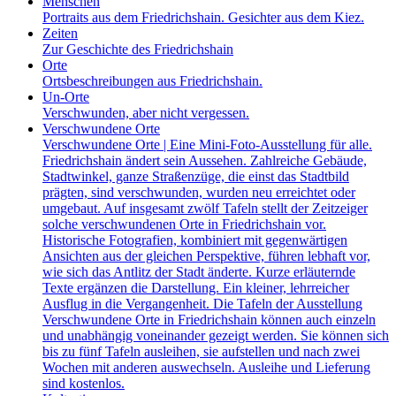
Menschen
Portraits aus dem Friedrichshain. Gesichter aus dem Kiez.
Zeiten
Zur Geschichte des Friedrichshain
Orte
Ortsbeschreibungen aus Friedrichshain.
Un-Orte
Verschwunden, aber nicht vergessen.
Verschwundene Orte
Verschwundene Orte | Eine Mini-Foto-Ausstellung für alle.
Friedrichshain ändert sein Aussehen. Zahlreiche Gebäude,
Stadtwinkel, ganze Straßenzüge, die einst das Stadtbild
prägten, sind verschwunden, wurden neu erreichtet oder
umgebaut. Auf insgesamt zwölf Tafeln stellt der Zeitzeiger
solche verschwundenen Orte in Friedrichshain vor.
Historische Fotografien, kombiniert mit gegenwärtigen
Ansichten aus der gleichen Perspektive, führen lebhaft vor,
wie sich das Antlitz der Stadt änderte. Kurze erläuternde
Texte ergänzen die Darstellung. Ein kleiner, lehrreicher
Ausflug in die Vergangenheit. Die Tafeln der Ausstellung
Verschwundene Orte in Friedrichshain können auch einzeln
und unabhängig voneinander gezeigt werden. Sie können sich
bis zu fünf Tafeln ausleihen, sie aufstellen und nach zwei
Wochen mit anderen auswechseln. Ausleihe und Lieferung
sind kostenlos.