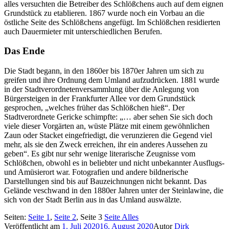
alles versuchten die Betreiber des Schlößchens auch auf dem eignen
Grundstück zu etablieren. 1867 wurde noch ein Vorbau an die
östliche Seite des Schlößchens angefügt. Im Schlößchen residierten
auch Dauermieter mit unterschiedlichen Berufen.
Das Ende
Die Stadt begann, in den 1860er bis 1870er Jahren um sich zu
greifen und ihre Ordnung dem Umland aufzudrücken. 1881 wurde
in der Stadtverordnetenversammlung über die Anlegung von
Bürgersteigen in der Frankfurter Allee vor dem Grundstück
gesprochen, „welches früher das Schlößchen hieß“. Der
Stadtverordnete Gericke schimpfte: „… aber sehen Sie sich doch
viele dieser Vorgärten an, wüste Plätze mit einem gewöhnlichen
Zaun oder Stacket eingefriedigt, die verunzieren die Gegend viel
mehr, als sie den Zweck erreichen, ihr ein anderes Aussehen zu
geben“. Es gibt nur sehr wenige literarische Zeugnisse vom
Schlößchen, obwohl es in beliebter und nicht unbekannter Ausflugs-
und Amüsierort war. Fotografien und andere bildnerische
Darstellungen sind bis auf Bauzeichnungen nicht bekannt. Das
Gelände veschwand in den 1880er Jahren unter der Steinlawine, die
sich von der Stadt Berlin aus in das Umland auswälzte.
Seiten:
Seite
1
,
Seite
2
,
Seite
3
Seite
Alles
Veröffentlicht am
1. Juli 2020
16. August 2020
Autor
Dirk