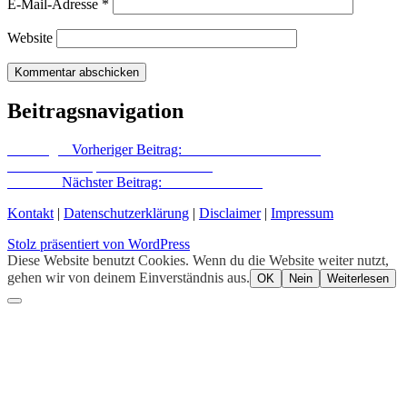
E-Mail-Adresse
*
Website
Beitragsnavigation
Vorheriger
Vorheriger Beitrag:
Verschwundene Orte in
Friedrichshain | Die Lazarus-Kirche
Nächster
Nächster Beitrag:
Theater nah dran
Kontakt
|
Datenschutzerklärung
|
Disclaimer
|
Impressum
Stolz präsentiert von WordPress
Diese Website benutzt Cookies. Wenn du die Website weiter nutzt,
gehen wir von deinem Einverständnis aus.
OK
Nein
Weiterlesen