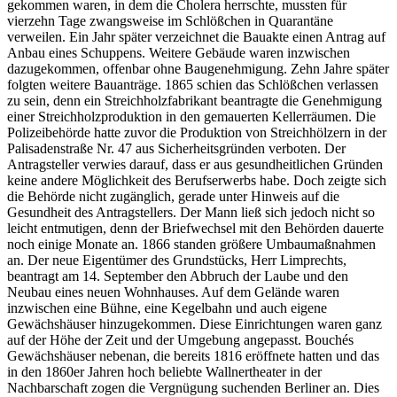
gekommen waren, in dem die Cholera herrschte, mussten für
vierzehn Tage zwangsweise im Schlößchen in Quarantäne
verweilen. Ein Jahr später verzeichnet die Bauakte einen Antrag auf
Anbau eines Schuppens. Weitere Gebäude waren inzwischen
dazugekommen, offenbar ohne Baugenehmigung. Zehn Jahre später
folgten weitere Bauanträge. 1865 schien das Schlößchen verlassen
zu sein, denn ein Streichholzfabrikant beantragte die Genehmigung
einer Streichholzproduktion in den gemauerten Kellerräumen. Die
Polizeibehörde hatte zuvor die Produktion von Streichhölzern in der
Palisadenstraße Nr. 47 aus Sicherheitsgründen verboten. Der
Antragsteller verwies darauf, dass er aus gesundheitlichen Gründen
keine andere Möglichkeit des Berufserwerbs habe. Doch zeigte sich
die Behörde nicht zugänglich, gerade unter Hinweis auf die
Gesundheit des Antragstellers. Der Mann ließ sich jedoch nicht so
leicht entmutigen, denn der Briefwechsel mit den Behörden dauerte
noch einige Monate an. 1866 standen größere Umbaumaßnahmen
an. Der neue Eigentümer des Grundstücks, Herr Limprechts,
beantragt am 14. September den Abbruch der Laube und den
Neubau eines neuen Wohnhauses. Auf dem Gelände waren
inzwischen eine Bühne, eine Kegelbahn und auch eigene
Gewächshäuser hinzugekommen. Diese Einrichtungen waren ganz
auf der Höhe der Zeit und der Umgebung angepasst. Bouchés
Gewächshäuser nebenan, die bereits 1816 eröffnete hatten und das
in den 1860er Jahren hoch beliebte Wallnertheater in der
Nachbarschaft zogen die Vergnügung suchenden Berliner an. Dies