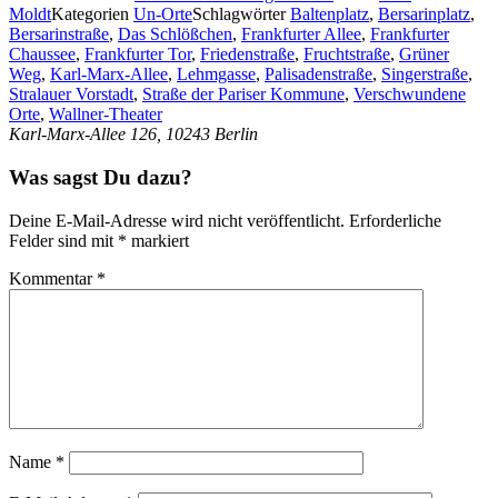
Moldt
Kategorien
Un-Orte
Schlagwörter
Baltenplatz
,
Bersarinplatz
,
Bersarinstraße
,
Das Schlößchen
,
Frankfurter Allee
,
Frankfurter
Chaussee
,
Frankfurter Tor
,
Friedenstraße
,
Fruchtstraße
,
Grüner
Weg
,
Karl-Marx-Allee
,
Lehmgasse
,
Palisadenstraße
,
Singerstraße
,
Stralauer Vorstadt
,
Straße der Pariser Kommune
,
Verschwundene
Orte
,
Wallner-Theater
Karl-Marx-Allee 126, 10243 Berlin
Was sagst Du dazu?
Deine E-Mail-Adresse wird nicht veröffentlicht.
Erforderliche
Felder sind mit
*
markiert
Kommentar
*
Name
*