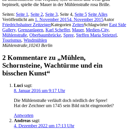
bepinselt, spielte die Mauer in der Mühlenstraße rosa Brille.
Seiten:
Seite
1
,
Seite
2
,
Seite
3
,
Seite
4
,
Seite
5
Seite
Alles
Veröffentlicht am
1. November 2015
4. November 2015
Autor
Friedrichshainer Zeitzeiger
Kategorien
Zeiten
Schlagwörter
East Side
Gallery
,
Grenzanlagen
,
Karl Scheffer
,
Mauer
,
Medien-City
,
Mühlenstraße
,
Oberbaumbrücke
,
Spree
,
Steffen Maria Strietzel
,
Tourismus
,
Windmühlen
Mühlenstraße,10243 Berlin
2 Kommentare zu „Mühlen,
Schornsteine, Wachtürme und ein
bisschen Kunst“
Luci
sagt:
8. Januar 2016 um 9:17 Uhr
Die Mühlenstraße verläuft doch nördlich der Spree!
Hat der Zeichner um 1745 sein Bild nicht eingenordet?
Antworten
Andreas
sagt:
4. Dezember 2022 um 17:13 Uhr