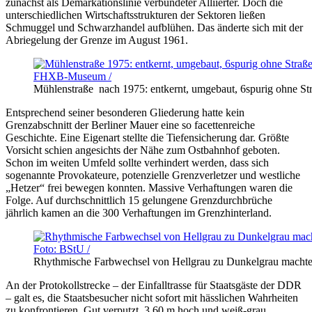
zunächst als Demarkationslinie verbündeter Alliierter. Doch die
unterschiedlichen Wirtschaftsstrukturen der Sektoren ließen
Schmuggel und Schwarzhandel aufblühen. Das änderte sich mit der
Abriegelung der Grenze im August 1961.
Mühlenstraße nach 1975: entkernt, umgebaut, 6spurig ohne St
Entsprechend seiner besonderen Gliederung hatte kein
Grenzabschnitt der Berliner Mauer eine so facettenreiche
Geschichte. Eine Eigenart stellte die Tiefensicherung dar. Größte
Vorsicht schien angesichts der Nähe zum Ostbahnhof geboten.
Schon im weiten Umfeld sollte verhindert werden, dass sich
sogenannte Provokateure, potenzielle Grenzverletzer und westliche
„Hetzer“ frei bewegen konnten. Massive Verhaftungen waren die
Folge. Auf durchschnittlich 15 gelungene Grenzdurchbrüche
jährlich kamen an die 300 Verhaftungen im Grenzhinterland.
Rhythmische Farbwechsel von Hellgrau zu Dunkelgrau machten
An der Protokollstrecke – der Einfalltrasse für Staatsgäste der DDR
– galt es, die Staatsbesucher nicht sofort mit hässlichen Wahrheiten
zu konfrontieren. Gut verputzt, 3,60 m hoch und weiß-grau