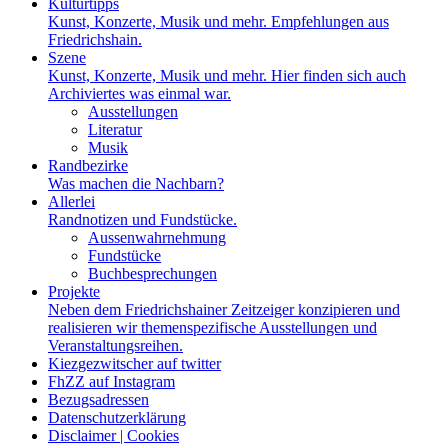
Kulturtipps
Kunst, Konzerte, Musik und mehr. Empfehlungen aus
Friedrichshain.
Szene
Kunst, Konzerte, Musik und mehr. Hier finden sich auch
Archiviertes was einmal war.
Ausstellungen
Literatur
Musik
Randbezirke
Was machen die Nachbarn?
Allerlei
Randnotizen und Fundstücke.
Aussenwahrnehmung
Fundstücke
Buchbesprechungen
Projekte
Neben dem Friedrichshainer Zeitzeiger konzipieren und
realisieren wir themenspezifische Ausstellungen und
Veranstaltungsreihen.
Kiezgezwitscher auf twitter
FhZZ auf Instagram
Bezugsadressen
Datenschutzerklärung
Disclaimer | Cookies