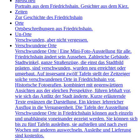
Menschen
Portraits aus dem Friedrichshain. Gesichter aus dem Kiez.
Zeiten
Zur Geschichte des Friedrichshain
Orte
Ortsbeschreibungen aus Friedrichshain.
Un-Orte
Verschwunden, aber nicht vergessen.
Verschwundene Orte
Verschwundene Orte | Eine Mini-Foto-Ausstellung für alle.
Friedrichshain ändert sein Aussehen. Zahlreiche Gebäude,
Stadtwinkel, ganze Straßenzüge, die einst das Stadtbild
prägten, sind verschwunden, wurden neu erreichtet oder
umgebaut. Auf insgesamt zwölf Tafeln stellt der Zeitzeiger
solche verschwundenen Orte in Friedrichshain vor.
Historische Fotografien, kombiniert mit gegenwärtigen
Ansichten aus der gleichen Perspektive, führen lebhaft vor,
wie sich das Antlitz der Stadt änderte. Kurze erläuternde
Texte ergänzen die Darstellung. Ein kleiner, lehrreicher
Ausflug in die Vergangenheit. Die Tafeln der Ausstellung
Verschwundene Orte in Friedrichshain können auch einzeln
und unabhängig voneinander gezeigt werden. Sie können sich
bis zu fünf Tafeln ausleihen, sie aufstellen und nach zwei
Wochen mit anderen auswechseln. Ausleihe und Lieferung
sind kostenlos.