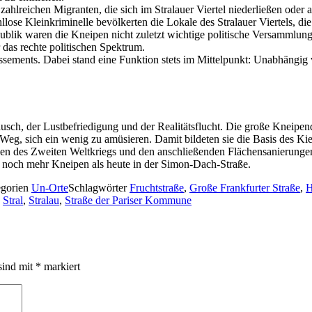
 zahlreichen Migranten, die sich im Stralauer Viertel niederließen ode
se Kleinkriminelle bevölkerten die Lokale des Stralauer Viertels, die 
blik waren die Kneipen nicht zuletzt wichtige politische Versammlungso
r das rechte politischen Spektrum.
issements. Dabei stand eine Funktion stets im Mittelpunkt: Unabhängig 
ch, der Lustbefriedigung und der Realitätsflucht. Die große Kneipendi
Weg, sich ein wenig zu amüsieren. Damit bildeten sie die Basis des Ki
n des Zweiten Weltkriegs und den anschließenden Flächensanierungen 
e noch mehr Kneipen als heute in der Simon-Dach-Straße.
egorien
Un-Orte
Schlagwörter
Fruchtstraße
,
Große Frankfurter Straße
,
H
,
Stral
,
Stralau
,
Straße der Pariser Kommune
sind mit
*
markiert