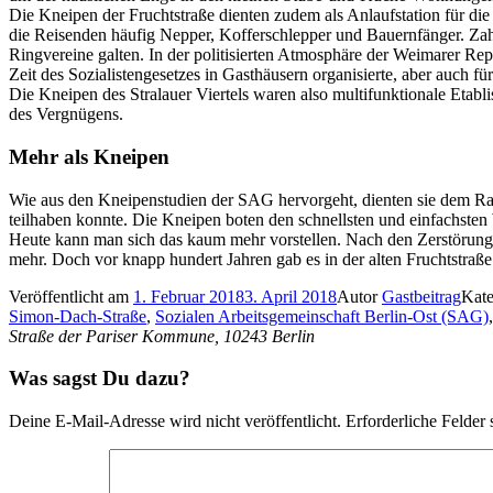
Die Kneipen der Fruchtstraße dienten zudem als Anlaufstation für die
die Reisenden häufig Nepper, Kofferschlepper und Bauernfänger. Zahllo
Ringvereine galten. In der politisierten Atmosphäre der Weimarer Repu
Zeit des Sozialistengesetzes in Gasthäusern organisierte, aber auch fü
Die Kneipen des Stralauer Viertels waren also multifunktionale Etabl
des Vergnügens.
Mehr als Kneipen
Wie aus den Kneipenstudien der SAG hervorgeht, dienten sie dem Raus
teilhaben konnte. Die Kneipen boten den schnellsten und einfachsten 
Heute kann man sich das kaum mehr vorstellen. Nach den Zerstörunge
mehr. Doch vor knapp hundert Jahren gab es in der alten Fruchtstraß
Veröffentlicht am
1. Februar 2018
3. April 2018
Autor
Gastbeitrag
Kat
Simon-Dach-Straße
,
Sozialen Arbeitsgemeinschaft Berlin-Ost (SAG)
Straße der Pariser Kommune, 10243 Berlin
Was sagst Du dazu?
Deine E-Mail-Adresse wird nicht veröffentlicht.
Erforderliche Felder 