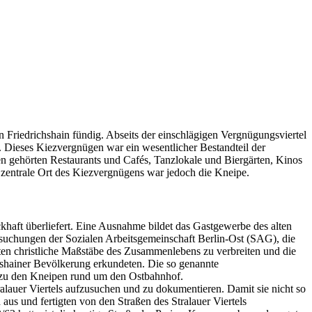
n Friedrichshain fündig. Abseits der einschlägigen Vergnügungsviertel
te. Dieses Kiezvergnügen war ein wesentlicher Bestandteil der
n gehörten Restaurants und Cafés, Tanzlokale und Biergärten, Kinos
 zentrale Ort des Kiezvergnügens war jedoch die Kneipe.
ckhaft überliefert. Eine Ausnahme bildet das Gastgewerbe des alten
ersuchungen der Sozialen Arbeitsgemeinschaft Berlin-Ost (SAG), die
ten christliche Maßstäbe des Zusammenlebens zu verbreiten und die
hshainer Bevölkerung erkundeten. Die so genannte
n zu den Kneipen rund um den Ostbahnhof.
alauer Viertels aufzusuchen und zu dokumentieren. Damit sie nicht so
 aus und fertigten von den Straßen des Stralauer Viertels