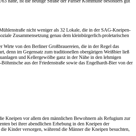
2/63 hatte, ist die heutige Straße der Pariser Kommune besonders gut
 Mühlenstraße nicht weniger als 32 Lokale, die in der SAG-Kneipen-
 soziale Zusammensetzung genau dem kleinbürgerlich-proletarischen
r Wirte von den Berliner Großbrauereien, die in der Regel das
art, denn im Gegensatz zum traditionellen obergärigen Weißbier ließ
 Brauanlagen und Kellergewölbe ganz in der Nähe in den lehmigen
u-Böhmische aus der Friedenstraße sowie das Engelhardt-Bier von der
 die Kneipen vor allem den männlichen Bewohnern als Refugium zur
enten bei ihrer abendlichen Erhebung in den Kneipen der
d die Kinder versorgen, während die Männer die Kneipen besuchten,