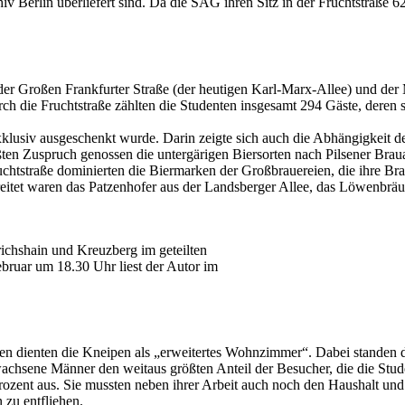
v Berlin überliefert sind. Da die SAG ihren Sitz in der Fruchtstraße 6
der Großen Frankfurter Straße (der heutigen Karl-Marx-Allee) und der
ch die Fruchtstraße zählten die Studenten insgesamt 294 Gäste, deren
lusiv ausgeschenkt wurde. Darin zeigte sich auch die Abhängigkeit de
ßten Zuspruch genossen die untergärigen Biersorten nach Pilsener Brau
r Fruchtstraße dominierten die Biermarken der Großbrauereien, die ihre
reitet waren das Patzenhofer aus der Landsberger Allee, das Löwenbrä
ichshain und Kreuzberg im geteilten
ebruar um 18.30 Uhr liest der Autor im
ten dienten die Kneipen als „erweitertes Wohnzimmer“. Dabei standen
chsene Männer den weitaus größten Anteil der Besucher, die die Stud
ozent aus. Sie mussten neben ihrer Arbeit auch noch den Haushalt un
zu entfliehen.