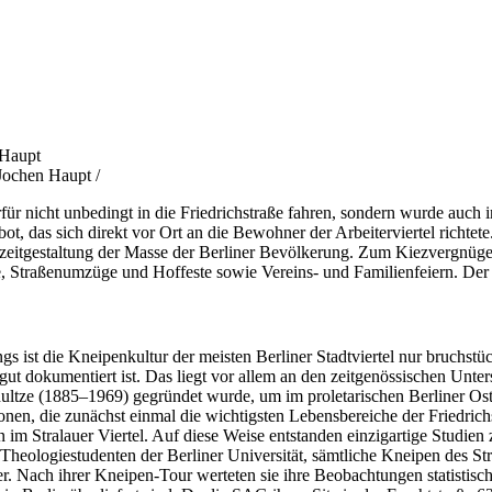
Jochen Haupt /
für nicht unbedingt in die Friedrichstraße fahren, sondern wurde auch i
bot, das sich direkt vor Ort an die Bewohner der Arbeiterviertel richte
zeitgestaltung der Masse der Berliner Bevölkerung. Zum Kiezvergnüge
, Straßenumzüge und Hoffeste sowie Vereins- und Familienfeiern. Der
s ist die Kneipenkultur der meisten Berliner Stadtviertel nur bruchstü
 gut dokumentiert ist. Das liegt vor allem an den zeitgenössischen Unt
hultze (1885–1969) gegründet wurde, um im proletarischen Berliner Os
onen, die zunächst einmal die wichtigsten Lebensbereiche der Friedric
im Stralauer Viertel. Auf diese Weise entstanden einzigartige Studie
heologiestudenten der Berliner Universität, sämtliche Kneipen des Str
ter. Nach ihrer Kneipen-Tour werteten sie ihre Beobachtungen statistisch