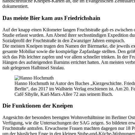
handschriftliche Kneipen-Karten an, die im Evangelischen Zentralarchi
dokumentiert.
Das meiste Bier kam aus Friedrichshain
Auf der knapp einen Kilometer langen Fruchtstraße gab es zwischen 
Studie erfasst wurden. Am Abend ihrer sechsstündigen Expedition dur
Sozialprofil der Fruchtstraße in den Zwanziger Jahren entsprach.
Die meisten Kneipen trugen den Namen der Biermarke, die jeweils exk
gesamte Mobiliar sowie die kostspielige Zapfanlage stellten. Den grö
sich das Pils leichter zapfen und vor allem schneller trinken. In de
Hängen des aufsteigenden Barnims errichtet hatten. Am meisten verb
nah gelegenen Halbinsel Stralau.
Hanno Hochmuth ist Autor des Buches „Kiezgeschichte. Friedr
Berlin“, das 2017 im Wallstein Verlag erschienen ist. Am 20. F
Café Sibylle, Karl-Marx-Allee 72 aus seinem Buch.
Die Funktionen der Kneipen
Angesichts der besonders beengten Wohnverhältnisse im Berliner Os
Verfügung, wie die Untersuchungen der SAG zeigen. So bildeten erwa
Fruchtstraße antrafen. Erwachsene Frauen machten dagegen nur 18 Pr
um der häuslichen Enge in den kleinen Stube-und-Küche-Wohnungen 