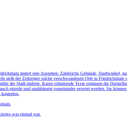
edrichshain ändert sein Aussehen. Zahlreiche Gebäude, Stadtwinkel, gan
n stellt der Zeitzeiger solche verschwundenen Orte in Friedrichshain 
ntlitz der Stadt änderte. Kurze erläuternde Texte ergänzen die Darstellu
uch einzeln und unabhängig voneinander gezeigt werden. Sie können sic
 kostenlos.
shain.
iertes was einmal war.