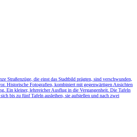
ze Straßenzüge, die einst das Stadtbild prägten, sind verschwunden,
vor. Historische Fotografien, kombiniert mit gegenwärtigen Ansichten
ng. Ein kleiner, lehrreicher Ausflug in die Vergangenheit. Die Tafeln
h bis zu fünf Tafeln ausleihen, sie aufstellen und nach zwei