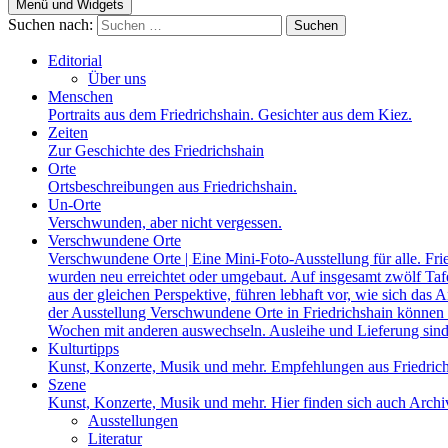
Menü und Widgets
Suchen nach:
Editorial
Über uns
Menschen
Portraits aus dem Friedrichshain. Gesichter aus dem Kiez.
Zeiten
Zur Geschichte des Friedrichshain
Orte
Ortsbeschreibungen aus Friedrichshain.
Un-Orte
Verschwunden, aber nicht vergessen.
Verschwundene Orte
Verschwundene Orte | Eine Mini-Foto-Ausstellung für alle. Fri
wurden neu erreichtet oder umgebaut. Auf insgesamt zwölf Tafel
aus der gleichen Perspektive, führen lebhaft vor, wie sich das A
der Ausstellung Verschwundene Orte in Friedrichshain können a
Wochen mit anderen auswechseln. Ausleihe und Lieferung sind
Kulturtipps
Kunst, Konzerte, Musik und mehr. Empfehlungen aus Friedrich
Szene
Kunst, Konzerte, Musik und mehr. Hier finden sich auch Archiv
Ausstellungen
Literatur