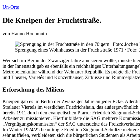
Un-Orte
Die Kneipen der Fruchtstraße.
von Hanno Hochmuth.
Sprengung eines Wohnhauses in der Fruchtstraße 1971 / Foto: 
Wer sich im Berlin der Zwanziger Jahre amüsieren wollte, musste hier
in der Innenstadt gab es ebenfalls ein reichhaltiges Unterhaltungsange
Metropolenkultur während der Weimarer Republik. Es prägte die Frei
und Theater, Varietés und Konzerthäuser, Zirkusse und Rummelplätze
Erforschung des Milieus
Kneipen gab es im Berlin der Zwanziger Jahre an jeder Ecke. Allerding
Stralauer Viertels im westlichen Friedrichshain, das außergewöhnlich
bereits 1911 durch den evangelischen Pfarrer Friedrich Siegmund-Sc
Arbeiter zu missionieren. Hierfür bildete die SAG mehrere Kommissi
„Vergnügungskommission“ der SAG untersuchte das Freizeitverhalten 
Im Winter 1924/25 beauftragte Friedrich Siegmund-Schultze mehrere T
sehr auffielen, verkleideten sich die bürgerlichen Studenten als Arbei