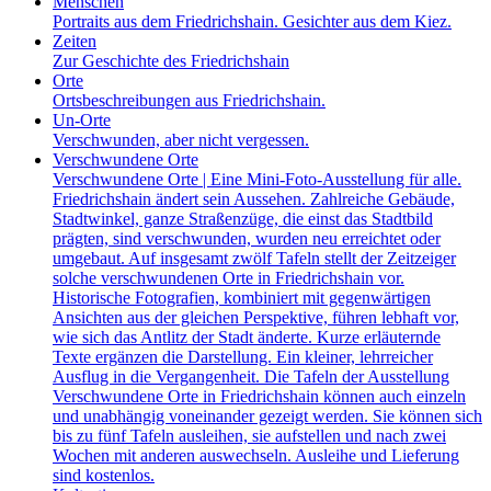
Menschen
Portraits aus dem Friedrichshain. Gesichter aus dem Kiez.
Zeiten
Zur Geschichte des Friedrichshain
Orte
Ortsbeschreibungen aus Friedrichshain.
Un-Orte
Verschwunden, aber nicht vergessen.
Verschwundene Orte
Verschwundene Orte | Eine Mini-Foto-Ausstellung für alle.
Friedrichshain ändert sein Aussehen. Zahlreiche Gebäude,
Stadtwinkel, ganze Straßenzüge, die einst das Stadtbild
prägten, sind verschwunden, wurden neu erreichtet oder
umgebaut. Auf insgesamt zwölf Tafeln stellt der Zeitzeiger
solche verschwundenen Orte in Friedrichshain vor.
Historische Fotografien, kombiniert mit gegenwärtigen
Ansichten aus der gleichen Perspektive, führen lebhaft vor,
wie sich das Antlitz der Stadt änderte. Kurze erläuternde
Texte ergänzen die Darstellung. Ein kleiner, lehrreicher
Ausflug in die Vergangenheit. Die Tafeln der Ausstellung
Verschwundene Orte in Friedrichshain können auch einzeln
und unabhängig voneinander gezeigt werden. Sie können sich
bis zu fünf Tafeln ausleihen, sie aufstellen und nach zwei
Wochen mit anderen auswechseln. Ausleihe und Lieferung
sind kostenlos.