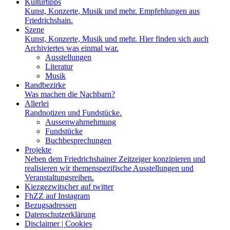
Kulturtipps
Kunst, Konzerte, Musik und mehr. Empfehlungen aus
Friedrichshain.
Szene
Kunst, Konzerte, Musik und mehr. Hier finden sich auch
Archiviertes was einmal war.
Ausstellungen
Literatur
Musik
Randbezirke
Was machen die Nachbarn?
Allerlei
Randnotizen und Fundstücke.
Aussenwahrnehmung
Fundstücke
Buchbesprechungen
Projekte
Neben dem Friedrichshainer Zeitzeiger konzipieren und
realisieren wir themenspezifische Ausstellungen und
Veranstaltungsreihen.
Kiezgezwitscher auf twitter
FhZZ auf Instagram
Bezugsadressen
Datenschutzerklärung
Disclaimer | Cookies