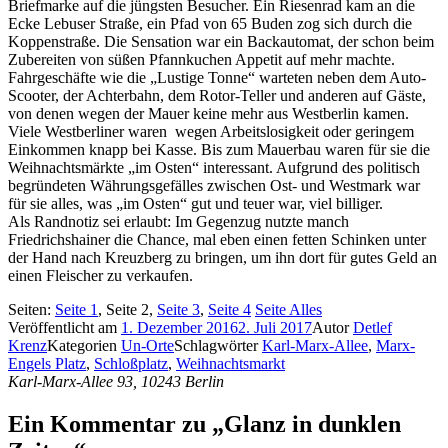
Briefmarke auf die jüngsten Besucher. Ein Riesenrad kam an die
Ecke Lebuser Straße, ein Pfad von 65 Buden zog sich durch die
Koppenstraße. Die Sensation war ein Backautomat, der schon beim
Zubereiten von süßen Pfannkuchen Appetit auf mehr machte.
Fahrgeschäfte wie die „Lustige Tonne“ warteten neben dem Auto-
Scooter, der Achterbahn, dem Rotor-Teller und anderen auf Gäste,
von denen wegen der Mauer keine mehr aus Westberlin kamen.
Viele Westberliner waren wegen Arbeitslosigkeit oder geringem
Einkommen knapp bei Kasse. Bis zum Mauerbau waren für sie die
Weihnachtsmärkte „im Osten“ interessant. Aufgrund des politisch
begründeten Währungsgefälles zwischen Ost- und Westmark war
für sie alles, was „im Osten“ gut und teuer war, viel billiger.
Als Randnotiz sei erlaubt: Im Gegenzug nutzte manch
Friedrichshainer die Chance, mal eben einen fetten Schinken unter
der Hand nach Kreuzberg zu bringen, um ihn dort für gutes Geld an
einen Fleischer zu verkaufen.
Seiten:
Seite
1
,
Seite
2
,
Seite
3
,
Seite
4
Seite
Alles
Veröffentlicht am
1. Dezember 2016
2. Juli 2017
Autor
Detlef
Krenz
Kategorien
Un-Orte
Schlagwörter
Karl-Marx-Allee
,
Marx-
Engels Platz
,
Schloßplatz
,
Weihnachtsmarkt
Karl-Marx-Allee 93, 10243 Berlin
Ein Kommentar zu „Glanz in dunklen