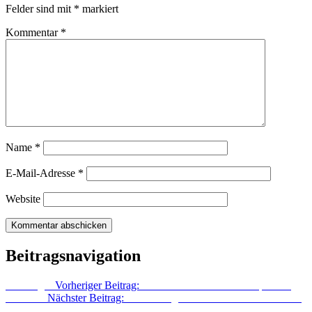
Felder sind mit
*
markiert
Kommentar
*
Name
*
E-Mail-Adresse
*
Website
Beitragsnavigation
Vorheriger
Vorheriger Beitrag:
Zwei Friedrichshainer in Spandau
Nächster
Nächster Beitrag:
Bekleidungshaus im Dornröschenschlaf