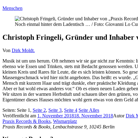
Menschen
Noch einmal hinter dem Ladentisch … / Foto: Giovanni Lo Cur
Christoph Fringeli, Gründer und Inhaber 
Von
Dirk Moldt.
Musik ist um uns herum. Oft nehmen wir sie gar nicht zur Kenntnis: I
ebenso wie Essen und Trinken, stets mit Bedacht genossen werden. U
kleinen Kreis und Rares für Leute, die es sich leisten können. So ges
Massengeschmack wird hier nicht angeboten. Das heißt: es wurde. „Ges
Mensch mit kurzem Haar und trägt dunkle, eher praktische Kleidung a
Aber er hat wohl etwas anderes vor.“ Ob es einen neuen Laden geben
Wir sitzen in der warmen Herbstluft und schauen über den grünen, v
Eigentümer dieses Hauses möchten wohl gern etwas von dem Geld abhabe
Seiten:
Seite
1
,
Seite
2
,
Seite
3
,
Seite
4
Seite
Alles
Veröffentlicht am
1. November 2018
18. November 2018
Autor
Dirk 
Praxis Records & Books
,
Wismarplatz
Praxis Records & Books, Lenbachstrasse 9, 10245 Berlin