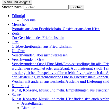
Menü und Widgets
Suchen nach:
Editorial
Über uns
Menschen
Portraits aus dem Friedrichshain. Gesichter aus dem Kiez.
Zeiten
Zur Geschichte des Friedrichshain
Orte
Ortsbeschreibungen aus Friedrichshain.
Un-Orte
Verschwunden, aber nicht vergessen.
Verschwundene Orte
Verschwundene Orte | Eine Mini-Foto-Ausstellung für alle. Fri
wurden neu erreichtet oder umgebaut. Auf insgesamt zwölf Tafel
aus der gleichen Perspektive, führen lebhaft vor, wie sich das A
der Ausstellung Verschwundene Orte in Friedrichshain können a
Wochen mit anderen auswechseln. Ausleihe und Lieferung sind
Kulturtipps
Kunst, Konzerte, Musik und mehr. Empfehlungen aus Friedrich
Szene
Kunst, Konzerte, Musik und mehr. Hier finden sich auch Archiv
Ausstellungen
Literatur