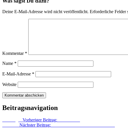
Was sagst Du dazu?
Deine E-Mail-Adresse wird nicht veröffentlicht.
Erforderliche Felder 
Kommentar
*
Name
*
E-Mail-Adresse
*
Website
Beitragsnavigation
Vorheriger
Vorheriger Beitrag:
Von Herzen
Nächster
Nächster Beitrag:
Die Redaktion erzählt Geschichten