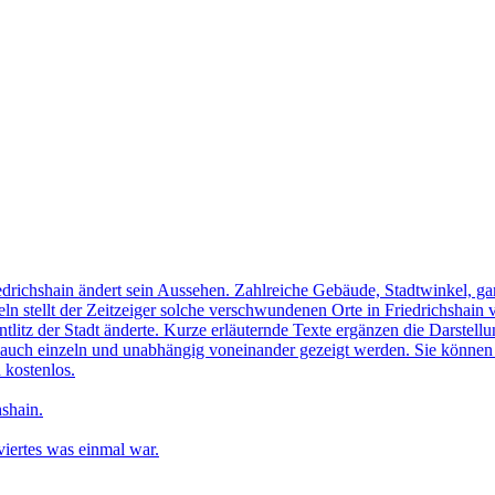
edrichshain ändert sein Aussehen. Zahlreiche Gebäude, Stadtwinkel, gan
n stellt der Zeitzeiger solche verschwundenen Orte in Friedrichshain 
ntlitz der Stadt änderte. Kurze erläuternde Texte ergänzen die Darstellu
uch einzeln und unabhängig voneinander gezeigt werden. Sie können sic
 kostenlos.
shain.
iertes was einmal war.