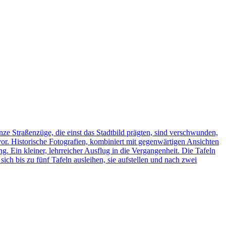
ze Straßenzüge, die einst das Stadtbild prägten, sind verschwunden,
vor. Historische Fotografien, kombiniert mit gegenwärtigen Ansichten
ng. Ein kleiner, lehrreicher Ausflug in die Vergangenheit. Die Tafeln
h bis zu fünf Tafeln ausleihen, sie aufstellen und nach zwei