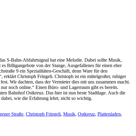
 das S-Bahn-Abfahrtsignal hat eine Melodie. Dabei sollte Musik,
s Billigangebote von der Stange, Ausgefallenes für einen eher
chstraße 9 ein Spezialitäten-Geschäft, denn Ware für den
klärt Christoph Fringeli. Christoph ist ein mittelgroßer, ruhiger
 fest. Wir dachten, dass der Vermieter dies mit uns zusammen macht.
ur noch online.“ Einen Büro- und Lagerraum gibt es bereits.
en Bahnhof Ostkreuz. Das hier ist nun beste Stadtlage. Auch die
abei, wie die Erfahrung lehrt, nicht so wichtig.
ener Straße
,
Christoph Fringeli
,
Musik
,
Ostkreuz
,
Plattenladen
,