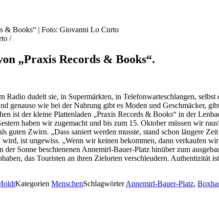
to /
von „Praxis Records & Books“.
m Radio dudelt sie, in Supermärkten, in Telefonwarteschlangen, selbst
nd genauso wie bei der Nahrung gibt es Moden und Geschmäcker, gibt e
ehen ist der kleine Plattenladen „Praxis Records & Books“ in der Lenba
tern haben wir zugemacht und bis zum 15. Oktober müssen wir raus“, er
ls guten Zwirn. „Dass saniert werden musste, stand schon längere Zeit
 wird, ist ungewiss. „Wenn wir keinen bekommen, dann verkaufen wir n
on der Sonne beschienenen Annemirl-Bauer-Platz hinüber zum ausgebaut
n, das Touristen an ihren Zielorten verschleudern. Authentizität ist d
Moldt
Kategorien
Menschen
Schlagwörter
Annemirl-Bauer-Platz
,
Boxhag