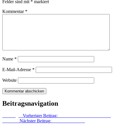
Felder sind mit
*
markiert
Kommentar
*
Name
*
E-Mail-Adresse
*
Website
Beitragsnavigation
Vorheriger
Vorheriger Beitrag:
Eislauf und Geschiebekunde
Nächster
Nächster Beitrag:
Vier Seiten dicker