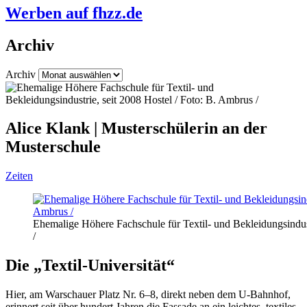
Werben auf fhzz.de
Archiv
Archiv
Alice Klank | Musterschülerin an der
Musterschule
Zeiten
Ehemalige Höhere Fachschule für Textil- und Bekleidungsindust
/
Die „Textil-Universität“
Hier, am Warschauer Platz Nr. 6–8, direkt neben dem U-Bahnhof,
erinnert seit über hundert Jahren die Fassade an ein leichtes, textiles