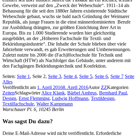
Gewebe, verweist auf den „Zweck der Webeschule“. 1911–14 als
Behausung für die seit den 1880er Jahren existierende Städtische
Webeschule gebaut, wuchs sie bald nach Gründung der Weimarer
Republik, als junge Frauen in die einst männerdominierten Berufe
zur Ausbildung drängten, zur größten Einrichtung ihrer Art in
Europa. Bis zu 1.000 Studierende wurden hier gleichzeitig
ausgebildet, an der „Höheren Fachschule für Textil- und
Bekleidungsindustrie“. Die Inhalte der Schule blieben über viele
Jahrzehnte verwandt, es gab Erweiterungen und Umbenennungen.
Zuletzt nutzte bis 2006 die (Fach)Hochschule für Technik und
Wirtschaft (HTW) als Nachfolger das Gebäude, unter anderem mit
den Fachgängen Bekleidungstechnik und Konfektion.
Seiten:
Seite
1
,
Seite
2
,
Seite
3
,
Seite
4
,
Seite
5
,
Seite
6
,
Seite
7
Seite
Alles
Veröffentlicht am
1. April 2016
8. April 2016
Autor
ZZ
Kategorien
Zeiten
Schlagwörter
Alice Klank
,
Bärbel Ambrus
,
Bernhard Paul
,
Design
,
Ernst Flemming
,
Ludwig Hoffmann
,
Textildesign
,
Textilfachschule
,
Walter Kampmann
Warschauer Pl. 6, 10245 Berlin
Was sagst Du dazu?
Deine E-Mail-Adresse wird nicht veröffentlicht.
Erforderliche