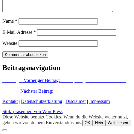
Name
*
E-Mail-Adresse
*
Website
Beitragsnavigation
Vorheriger
Vorheriger Beitrag:
Fotoreportage vom RAW-Gelände
von Giovanni Lo Curto
Nächster
Nächster Beitrag:
Die Redaktion erzählt Geschichten
Kontakt
|
Datenschutzerklärung
|
Disclaimer
|
Impressum
Stolz präsentiert von WordPress
Diese Website benutzt Cookies. Wenn du die Website weiter nutzt,
gehen wir von deinem Einverständnis aus.
OK
Nein
Weiterlesen