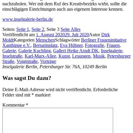
nachzuholen. Wer mit dem Ruf des Kreativbezirks wirbt, sollte die
einschlägigen Einrichtungen auch aus eigenem Interesse kennen.
www.inselgalerie-berlin.de
Seiten:
Seite
1
,
Seite
2
,
Seite
3
Seite
Alles
Veröffentlicht am
1. August 2020
29. Juli 2020
Autor
Dirk
Moldt
Kategorien
Menschen
Schlagwörter
Berliner Fraueninitiative
Xanthippe e.V.
,
Bersarinplatz
,
Eva Hübner
,
Fotografie
,
Frauen
,
Galerie
,
Galerie Kuchling
,
Galleri Heike Arndt DK
,
Inselgalerie
,
Inselstraße
,
Karl-Marx-Allee
,
Kunst
,
Lesungen
,
Musik
,
Petersburger
Straße
,
Voigtstraße
,
Vorträge
Inselgalerie Berlin, Petersburger Str. 76A, 10249 Berlin
Was sagst Du dazu?
Deine E-Mail-Adresse wird nicht veröffentlicht.
Erforderliche
Felder sind mit
*
markiert
Kommentar
*