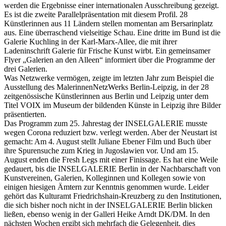
werden die Ergebnisse einer internationalen Ausschreibung gezeigt.
Es ist die zweite Parallelpräsentation mit diesem Profil. 28
Künstlerinnen aus 11 Ländern stellen momentan am Bersarinplatz
aus. Eine überraschend vielseitige Schau. Eine dritte im Bund ist die
Galerie Kuchling in der Karl-Marx-Allee, die mit ihrer
Ladeninschrift Galerie für Frische Kunst wirbt. Ein gemeinsamer
Flyer „Galerien an den Alleen“ informiert über die Programme der
drei Galerien.
Was Netzwerke vermögen, zeigte im letzten Jahr zum Beispiel die
Ausstellung des MalerinnenNetzWerks Berlin-Leipzig, in der 28
zeitgenössische Künstlerinnen aus Berlin und Leipzig unter dem
Titel VOIX im Museum der bildenden Künste in Leipzig ihre Bilder
präsentierten.
Das Programm zum 25. Jahrestag der INSELGALERIE musste
wegen Corona reduziert bzw. verlegt werden. Aber der Neustart ist
gemacht: Am 4. August stellt Juliane Ebener Film und Buch über
ihre Spurensuche zum Krieg in Jugoslawien vor. Und am 15.
August enden die Fresh Legs mit einer Finissage. Es hat eine Weile
gedauert, bis die INSELGALERIE Berlin in der Nachbarschaft von
Kunstvereinen, Galerien, Kolleginnen und Kollegen sowie von
einigen hiesigen Ämtern zur Kenntnis genommen wurde. Leider
gehört das Kulturamt Friedrichshain-Kreuzberg zu den Institutionen,
die sich bisher noch nicht in der INSELGALERIE Berlin blicken
ließen, ebenso wenig in der Galleri Heike Arndt DK/DM. In den
nächsten Wochen ergibt sich mehrfach die Gelegenheit, dies